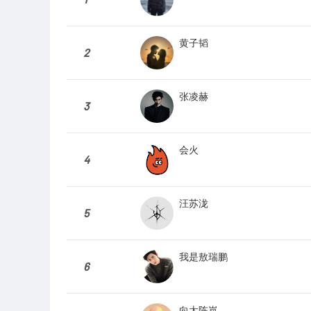
黄子韬
2
张凌赫
3
会火
4
汪苏泷
5
我是敖瑞鹏
6
向太陈岚