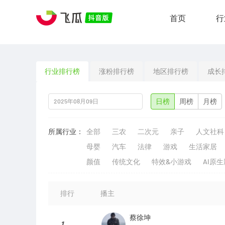
首页
行
行业排行榜
涨粉排行榜
地区排行榜
成长
日榜
周榜
月榜
所属行业：
全部
三农
二次元
亲子
人文社科
母婴
汽车
法律
游戏
生活家居
颜值
传统文化
特效&小游戏
AI原
排行
播主
蔡徐坤
1