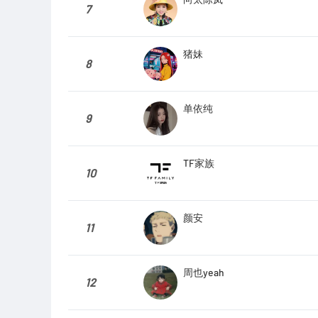
7
猪妹
8
单依纯
9
TF家族
10
颜安
11
周也yeah
12