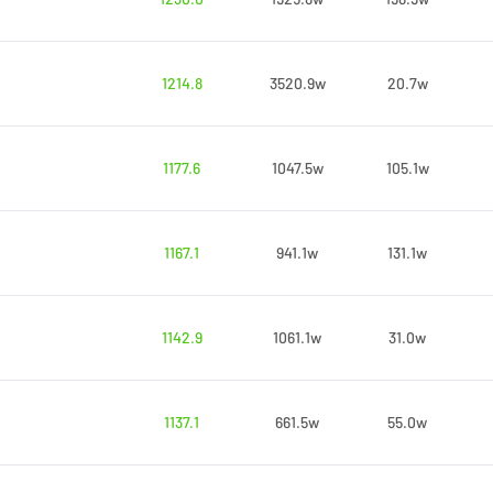
1214.8
3520.9w
20.7w
1177.6
1047.5w
105.1w
1167.1
941.1w
131.1w
1142.9
1061.1w
31.0w
1137.1
661.5w
55.0w