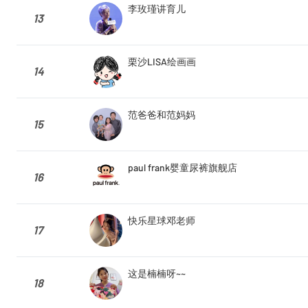
李玫瑾讲育儿
13
栗沙LISA绘画画
14
范爸爸和范妈妈
15
paul frank婴童尿裤旗舰店
16
快乐星球邓老师
17
这是楠楠呀~~
18