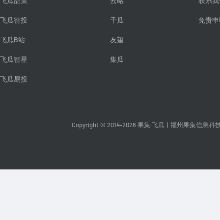
飞瓜品策
云略
联系我
飞瓜智投
千瓜
免责申
飞瓜B站
友望
飞瓜智星
集瓜
飞瓜易投
Copyright © 2014-2026 果集·飞瓜
|
福州果集信息科