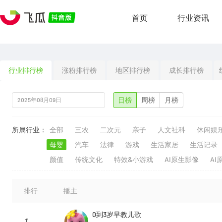
首页
行业资讯
行业排行榜
涨粉排行榜
地区排行榜
成长排行榜
日榜
周榜
月榜
所属行业：
全部
三农
二次元
亲子
人文社科
休闲娱
母婴
汽车
法律
游戏
生活家居
生活记录
颜值
传统文化
特效&小游戏
AI原生影像
AI
排行
播主
0到3岁早教儿歌
1