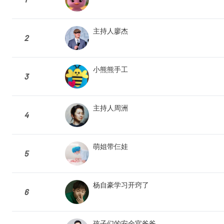
主持人廖杰
2
小熊熊手工
3
主持人周洲
4
萌姐带仨娃
5
杨自豪学习开窍了
6
孩子们的安全官爸爸