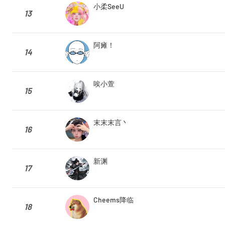
小柔SeeU
13
阿瘫！
14
唉小萱
15
末末末言丶
16
新渊
17
Cheems降临
18