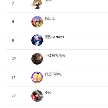
7
熊出没
8
熹曌(xī zhào)
9
斗破苍穹动画
10
我是不白吃
11
染轻
12