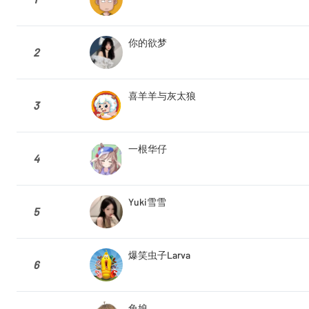
你的欲梦
2
喜羊羊与灰太狼
3
一根华仔
4
Yuki雪雪
5
爆笑虫子Larva
6
兔娘