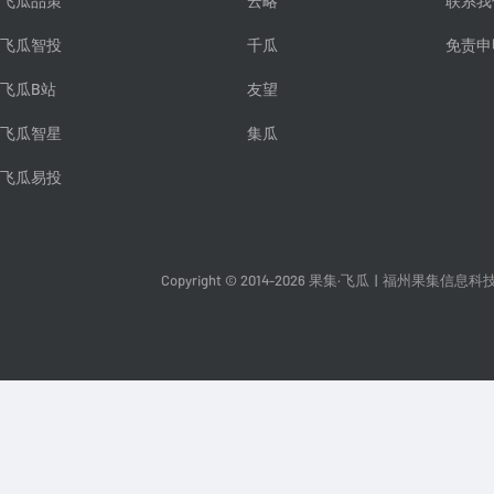
飞瓜品策
云略
联系我
飞瓜智投
千瓜
免责申
飞瓜B站
友望
飞瓜智星
集瓜
飞瓜易投
Copyright © 2014-2026 果集·飞瓜
|
福州果集信息科