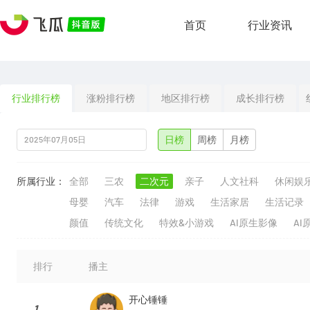
首页
行业资讯
行业排行榜
涨粉排行榜
地区排行榜
成长排行榜
日榜
周榜
月榜
所属行业：
全部
三农
二次元
亲子
人文社科
休闲娱
母婴
汽车
法律
游戏
生活家居
生活记录
颜值
传统文化
特效&小游戏
AI原生影像
AI
排行
播主
开心锤锤
1