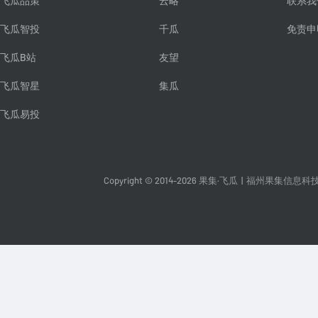
飞瓜品策
云略
联系我
飞瓜智投
千瓜
免责申
飞瓜B站
友望
飞瓜智星
集瓜
飞瓜易投
Copyright © 2014-2026 果集·飞瓜
|
福州果集信息科