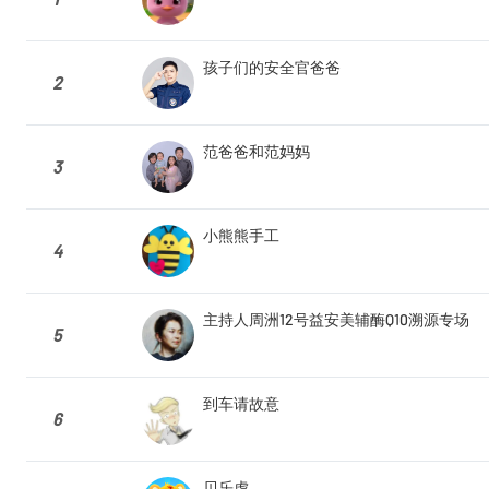
孩子们的安全官爸爸
2
范爸爸和范妈妈
3
小熊熊手工
4
主持人周洲12号益安美辅酶Q10溯源专场
5
到车请故意
6
贝乐虎