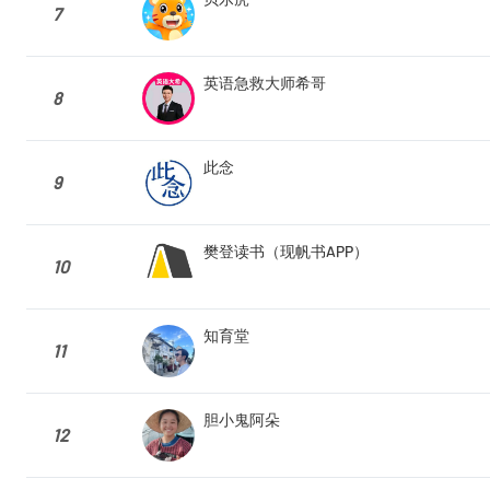
7
英语急救大师希哥
8
此念
9
樊登读书（现帆书APP）
10
知育堂
11
胆小鬼阿朵
12