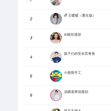
🌈 王暖暖（重生版）
2
Ai丽丝漫游
3
孩子们的安全官爸爸
4
小熊熊手工
5
汤圆老师说规划
6
抓马五姨太