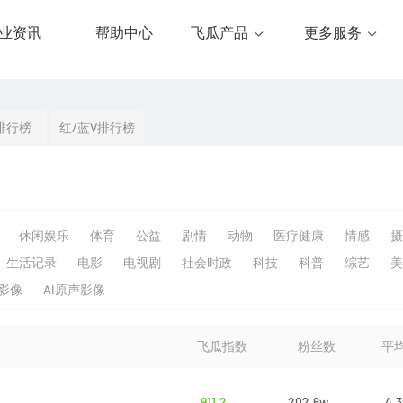
业资讯
帮助中心
飞瓜产品
更多服务
排行榜
红/蓝V排行榜
休闲娱乐
体育
公益
剧情
动物
医疗健康
情感
摄
生活记录
电影
电视剧
社会时政
科技
科普
综艺
美
生影像
AI原声影像
飞瓜指数
粉丝数
平
911.2
202.6w
4.