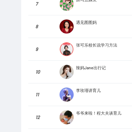
7
遇见图图妈
8
张可乐校长说学习方法
9
辣妈Jane出行记
10
李玫瑾讲育儿
11
爷爷来啦！程大夫谈育儿
12