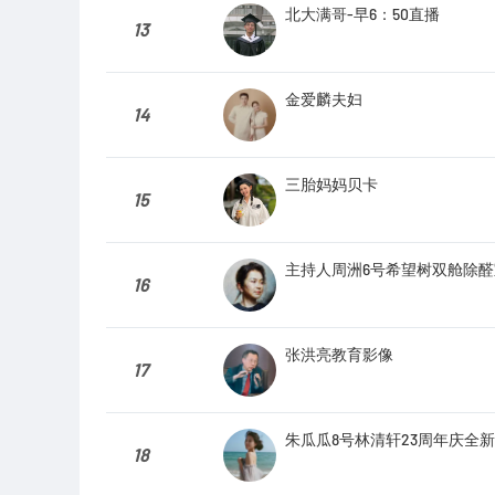
北大满哥-早6：50直播
13
金爱麟夫妇
14
三胎妈妈贝卡
15
主持人周洲6号希望树双舱除
16
张洪亮教育影像
17
朱瓜瓜8号林清轩23周年庆全
18