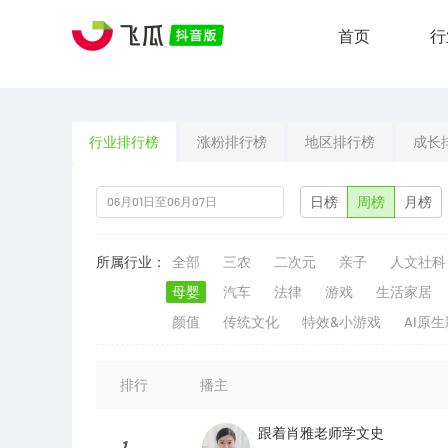
首页
行
行业排行榜
涨粉排行榜
地区排行榜
成长
日榜
周榜
月榜
所属行业：
全部
三农
二次元
亲子
人文社科
母婴
汽车
法律
游戏
生活家居
颜值
传统文化
特效&小游戏
AI原
排行
播主
跟着肖雅老师学文史
1