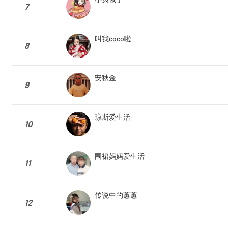
7
叫我coco啦
8
安秋金
9
琼斯爱生活
10
围裙妈妈爱生活
11
传说中的蕙蕙
12