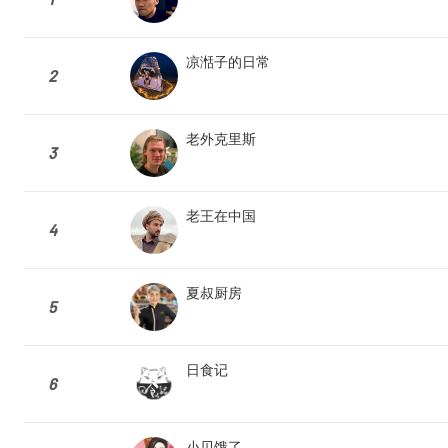
凉湉子的日常
2
老外克里斯
3
老王在中国
4
夏叔厨房
5
日食记
6
小贝饿了