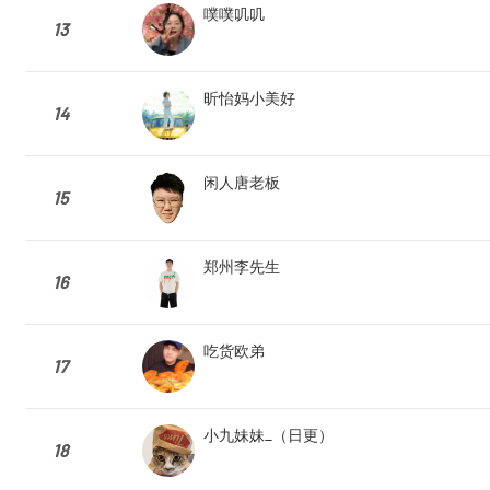
噗噗叽叽
13
昕怡妈小美好
14
闲人唐老板
15
郑州李先生
16
吃货欧弟
17
小九妹妹_（日更）
18