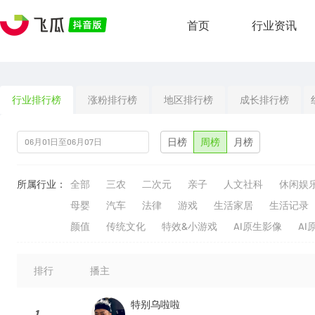
首页
行业资讯
行业排行榜
涨粉排行榜
地区排行榜
成长排行榜
日榜
周榜
月榜
所属行业：
全部
三农
二次元
亲子
人文社科
休闲娱
母婴
汽车
法律
游戏
生活家居
生活记录
颜值
传统文化
特效&小游戏
AI原生影像
AI
排行
播主
特别乌啦啦
1