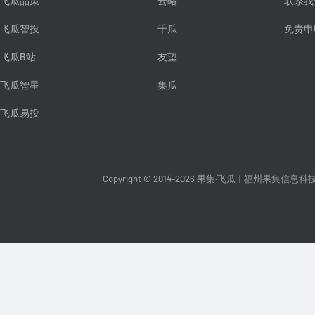
飞瓜品策
云略
联系我
飞瓜智投
千瓜
免责申
飞瓜B站
友望
飞瓜智星
集瓜
飞瓜易投
Copyright © 2014-2026 果集·飞瓜
|
福州果集信息科