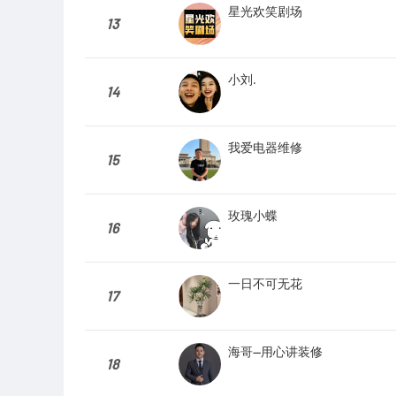
星光欢笑剧场
13
小刘.
14
我爱电器维修
15
玫瑰小蝶
16
一日不可无花
17
海哥—用心讲装修
18