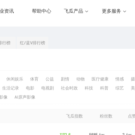
业资讯
帮助中心
飞瓜产品
更多服务
排行榜
红/蓝V排行榜
休闲娱乐
体育
公益
剧情
动物
医疗健康
情感
摄
生活记录
电影
电视剧
社会时政
科技
科普
综艺
美
生影像
AI原声影像
飞瓜指数
粉丝数
点
1132.6
5685.4w
2.4w