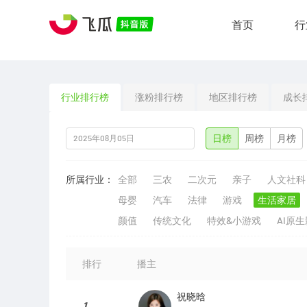
首页
行
行业排行榜
涨粉排行榜
地区排行榜
成长
日榜
周榜
月榜
所属行业：
全部
三农
二次元
亲子
人文社科
母婴
汽车
法律
游戏
生活家居
颜值
传统文化
特效&小游戏
AI原
排行
播主
祝晓晗
1