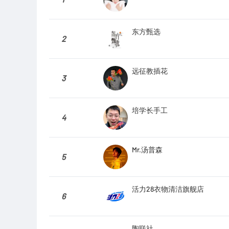
东方甄选
2
远征教插花
3
培学长手工
4
Mr.汤普森
5
活力28衣物清洁旗舰店
6
陶联社