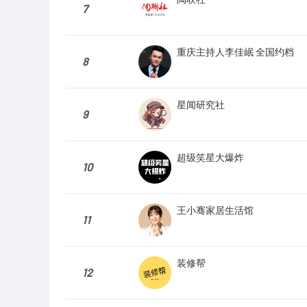
7
重庆主持人李佳岷 全国约档
8
星闻研究社
9
超级笑星大爆炸
10
王小骞家居生活馆
11
装修帮
12