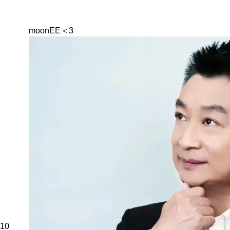
moonEE＜3
10