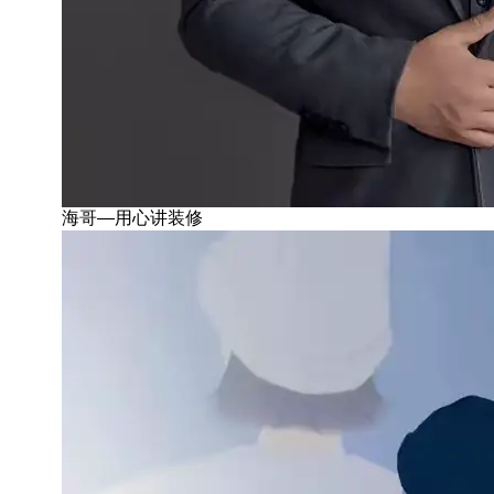
海哥—用心讲装修