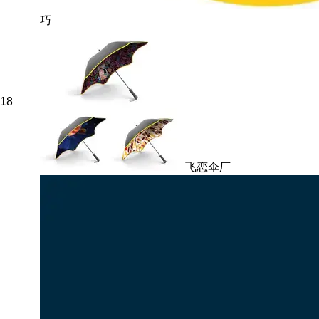
巧
18
飞恋伞厂