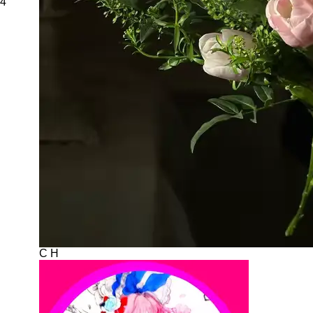
4
C H