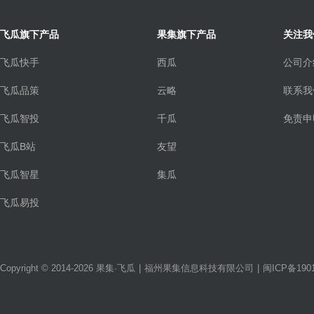
飞瓜旗下产品
果集旗下产品
关注我
飞瓜快手
西瓜
公司介
飞瓜品策
云略
联系我
飞瓜智投
千瓜
免责申
飞瓜B站
友望
飞瓜智星
集瓜
飞瓜易投
Copyright © 2014-2026 果集·飞瓜
|
福州果集信息科技有限公司
|
闽ICP备1901