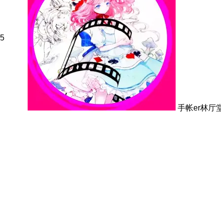
5
手帐er林厅