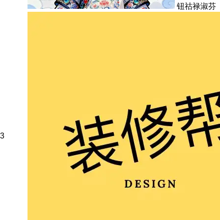
钮祜禄淑芬
3