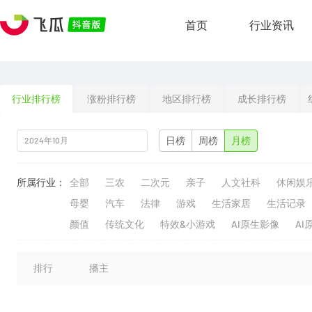
首页
行业资讯
行业排行榜
涨粉排行榜
地区排行榜
成长排行榜
日榜
周榜
月榜
所属行业：
全部
三农
二次元
亲子
人文社科
休闲娱
母婴
汽车
法律
游戏
生活家居
生活记录
颜值
传统文化
特效&小游戏
AI原生影像
AI
排行
播主