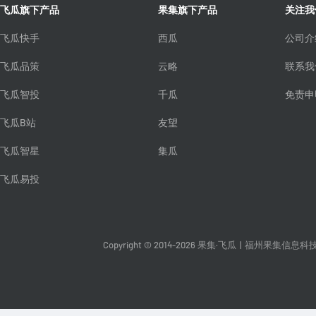
飞瓜旗下产品
果集旗下产品
关注我
飞瓜快手
西瓜
公司介
飞瓜品策
云略
联系我
飞瓜智投
千瓜
免责申
飞瓜B站
友望
飞瓜智星
集瓜
飞瓜易投
Copyright © 2014-2026 果集·飞瓜
|
福州果集信息科