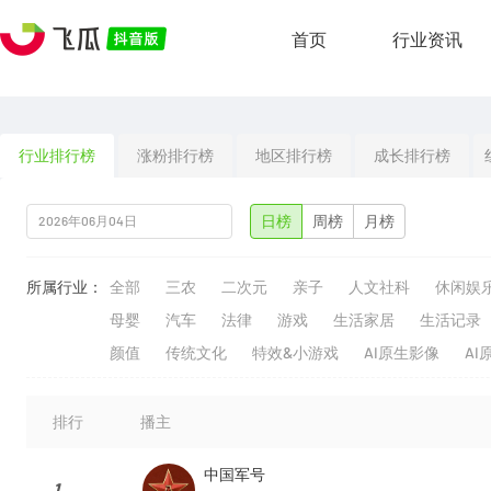
首页
行业资讯
行业排行榜
涨粉排行榜
地区排行榜
成长排行榜
日榜
周榜
月榜
所属行业：
全部
三农
二次元
亲子
人文社科
休闲娱
母婴
汽车
法律
游戏
生活家居
生活记录
颜值
传统文化
特效&小游戏
AI原生影像
AI
排行
播主
中国军号
1