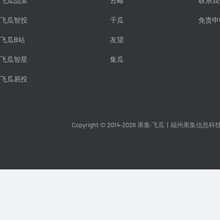
飞瓜品策
云略
联系我
飞瓜智投
千瓜
免责申
飞瓜B站
友望
飞瓜智星
集瓜
飞瓜易投
Copyright © 2014-2026 果集·飞瓜
|
福州果集信息科