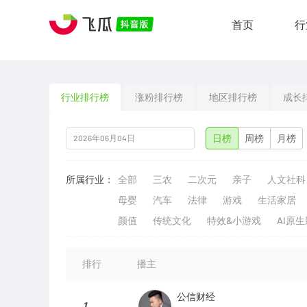
首页
行
行业排行榜
涨粉排行榜
地区排行榜
成长
日榜
周榜
月榜
所属行业：
全部
三农
二次元
亲子
人文社科
母婴
汽车
法律
游戏
生活家居
颜值
传统文化
特效&小游戏
AI原
排行
播主
公信财经
1