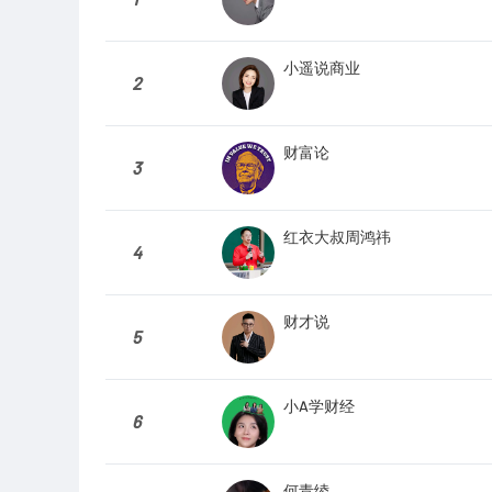
小遥说商业
2
财富论
3
红衣大叔周鸿祎
4
财才说
5
小A学财经
6
何青绫