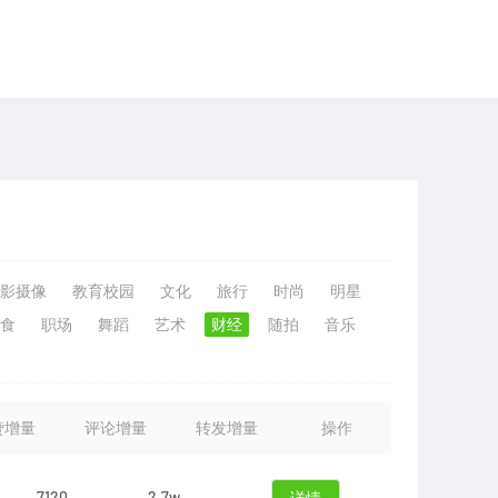
影摄像
教育校园
文化
旅行
时尚
明星
食
职场
舞蹈
艺术
财经
随拍
音乐
赞增量
评论增量
转发增量
操作
7120
2.7w