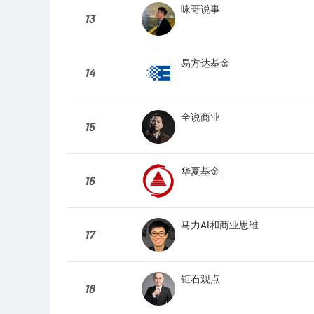
咏哥说事
13
易方达基金
14
全说商业
15
华夏基金
16
马力AI和商业思维
17
钜石观点
18