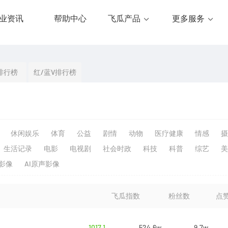
业资讯
帮助中心
飞瓜产品
更多服务
排行榜
红/蓝V排行榜
休闲娱乐
体育
公益
剧情
动物
医疗健康
情感
摄
生活记录
电影
电视剧
社会时政
科技
科普
综艺
美
生影像
AI原声影像
飞瓜指数
粉丝数
点
1017.1
524.6w
9.7w