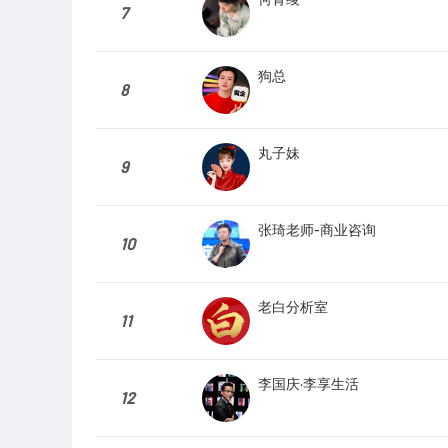
7
狗总
8
丸子妹
9
张琦老师-商业咨询
10
老白分析室
11
李国庆·李享生活
12