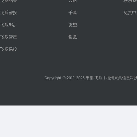
飞瓜品策
云略
联系我
飞瓜智投
千瓜
免责申
飞瓜B站
友望
飞瓜智星
集瓜
飞瓜易投
Copyright © 2014-2026 果集·飞瓜
|
福州果集信息科