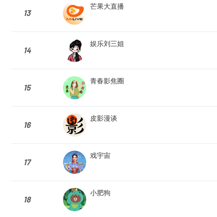
芒果大直播
13
娱乐刘三姐
14
青春影焦圈
15
皮影漫谈
16
戏宇宙
17
小肥狗
18