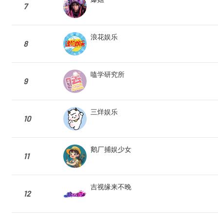
7
浪花娱乐
8
嗑学研究所
9
三烊娱乐
10
鹅厂捕娱少女
11
吉视缘来不晚
12