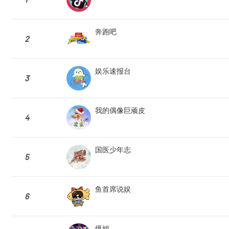
奔跑吧
2
娱乐速报台
3
我的偶像巨顽皮
4
国医少年志
5
鱼首席说娱
6
爆姐