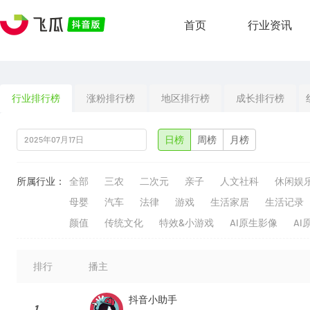
首页
行业资讯
行业排行榜
涨粉排行榜
地区排行榜
成长排行榜
日榜
周榜
月榜
所属行业：
全部
三农
二次元
亲子
人文社科
休闲娱
母婴
汽车
法律
游戏
生活家居
生活记录
颜值
传统文化
特效&小游戏
AI原生影像
AI
排行
播主
抖音小助手
1