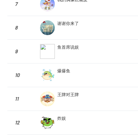
7
谢谢你来了
8
鱼首席说娱
9
爆爆鱼
10
王牌对王牌
11
炸娱
12