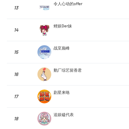
令人心动的offer
13
鲤娱Der妹
14
战至巅峰
15
鹅厂综艺留香君
16
剧星来咯
17
追娱磕代表
18