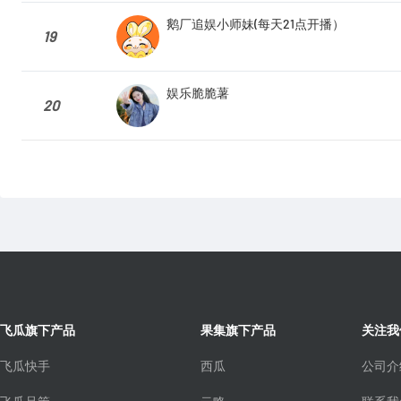
鹅厂追娱小师妹(每天21点开播）
19
娱乐脆脆薯
20
飞瓜旗下产品
果集旗下产品
关注我
飞瓜快手
西瓜
公司介