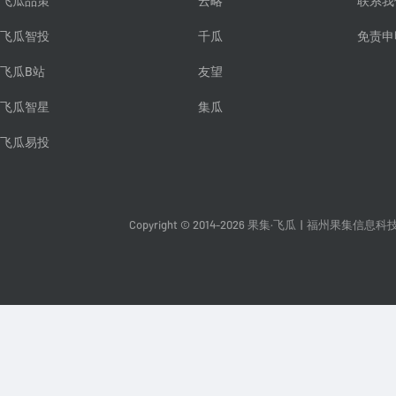
飞瓜品策
云略
联系我
飞瓜智投
千瓜
免责申
飞瓜B站
友望
飞瓜智星
集瓜
飞瓜易投
Copyright © 2014-2026 果集·飞瓜
|
福州果集信息科