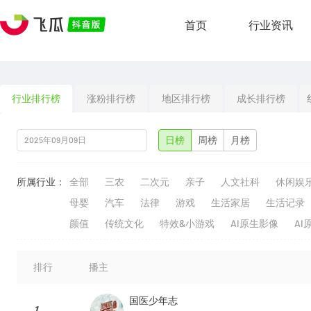
首页
行业资讯
行业排行榜
涨粉排行榜
地区排行榜
成长排行榜
日榜
周榜
月榜
所属行业：
全部
三农
二次元
亲子
人文社科
休闲娱
母婴
汽车
法律
游戏
生活家居
生活记录
颜值
传统文化
特效&小游戏
AI原生影像
AI
排行
播主
国医少年志
1