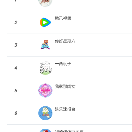
腾讯视频
2
你好星期六
3
一两玩子
4
我家那闺女
5
娱乐速报台
6
我的偶像巨顽皮