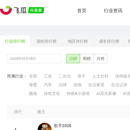
首页
行业资讯
行业排行榜
涨粉排行榜
地区排行榜
成长排行榜
日榜
周榜
月榜
所属行业：
全部
三农
二次元
亲子
人文社科
休闲娱
母婴
汽车
法律
游戏
生活家居
生活记录
颜值
传统文化
特效&小游戏
AI原生影像
AI
排行
播主
歌手2026
1