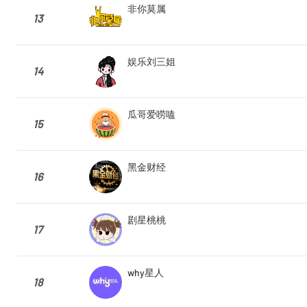
非你莫属
13
娱乐刘三姐
14
瓜哥爱唠嗑
15
黑金财经
16
剧星桃桃
17
why星人
18