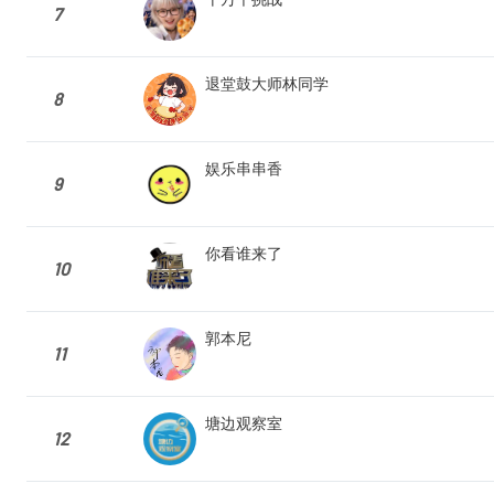
7
退堂鼓大师林同学
8
娱乐串串香
9
你看谁来了
10
郭本尼
11
塘边观察室
12