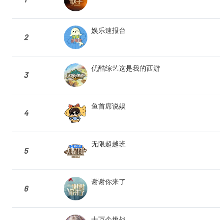
娱乐速报台
2
优酷综艺这是我的西游
3
鱼首席说娱
4
无限超越班
5
谢谢你来了
6
十万个挑战