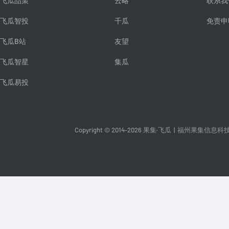
飞瓜品策
云略
联系我
飞瓜智投
千瓜
免责申
飞瓜B站
友望
飞瓜智星
集瓜
飞瓜易投
Copyright © 2014-2026 果集·飞瓜
|
福州果集信息科