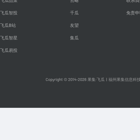
飞瓜品策
云略
联系我
飞瓜智投
千瓜
免责申
飞瓜B站
友望
飞瓜智星
集瓜
飞瓜易投
Copyright © 2014-2026 果集·飞瓜
|
福州果集信息科