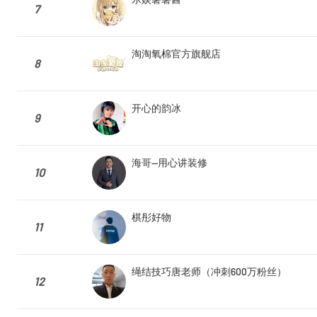
7
淘淘氧棉官方旗舰店
8
开心的韵冰
9
海哥—用心讲装修
10
棋彤好物
11
绳结技巧唐老师（冲刺600万粉丝）
12