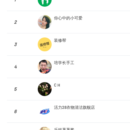
你心中的小可爱
2
装修帮
3
培学长手工
4
C H
5
活力28衣物清洁旗舰店
6
乐娱薯薯酱