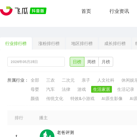
首页
行业资讯
行业排行榜
涨粉排行榜
地区排行榜
成长排行榜
日榜
周榜
月榜
所属行业：
全部
三农
二次元
亲子
人文社科
休闲娱
母婴
汽车
法律
游戏
生活家居
生活记录
颜值
传统文化
特效&小游戏
AI原生影像
AI
排行
播主
老爸评测
1