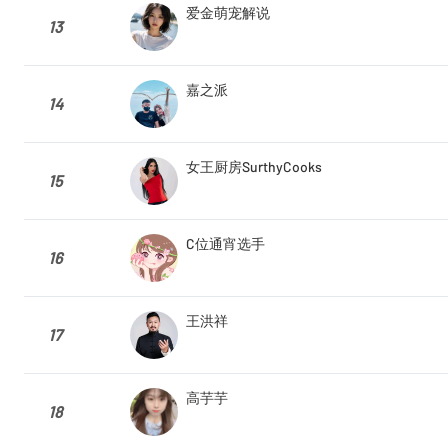
爱金萌宠解说
13
嘉之派
14
女王厨房SurthyCooks
15
C位通宵选手
16
王洪祥
17
高芋芋
18