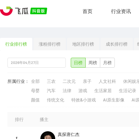
首页
行业资讯
行业排行榜
涨粉排行榜
地区排行榜
成长排行榜
日榜
周榜
月榜
所属行业：
全部
三农
二次元
亲子
人文社科
休闲娱
母婴
汽车
法律
游戏
生活家居
生活记录
颜值
传统文化
特效&小游戏
AI原生影像
AI
排行
播主
真探唐仁杰
1