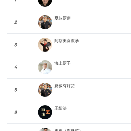
夏叔厨房
2
阿蔡美食教学
3
海上厨子
4
夏叔有好货
5
王细法
6
皮皮（教做菜）