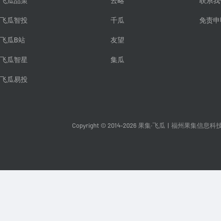
飞瓜品策
云略
联系我
飞瓜智投
千瓜
免责申
飞瓜B站
友望
飞瓜智星
集瓜
飞瓜易投
Copyright © 2014-2026 果集·飞瓜
|
福州果集信息科