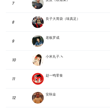
7
良子大胃袋（味真足）
8
老板罗成
9
小米丸子.🍡
10
赵一鸣零食
11
安秋金
12