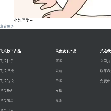
小陈同学～
查看更多
飞瓜旗下产品
果集旗下产品
关注我
飞瓜快手
西瓜
公司介
飞瓜品策
云略
联系我
飞瓜智投
千瓜
免责申
飞瓜B站
友望
飞瓜智星
集瓜
飞瓜易投