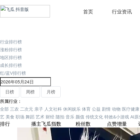
首页
行业资讯
行业排行榜
涨粉排行榜
地区排行榜
成长排行榜
红/蓝V排行榜
日榜
周榜
月榜
所属行业：
全部
三农
二次元
亲子
人文社科
休闲娱乐
体育
公益
剧情
动物
医疗健康
艺
美食
职场
舞蹈
艺术
财经
随拍
音乐
颜值
传统文化
特效&小游戏
AI
排行
播主
飞瓜指数
粉丝数
点赞增量