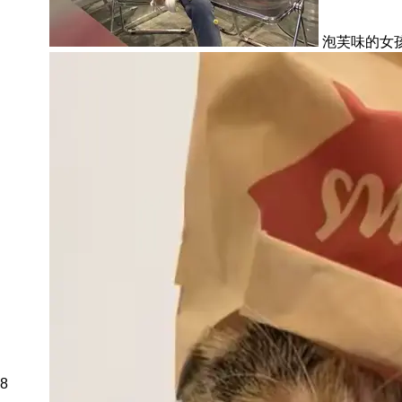
泡芙味的女
8