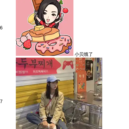
6
小贝饿了
7