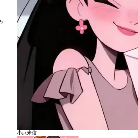
5
小点来信