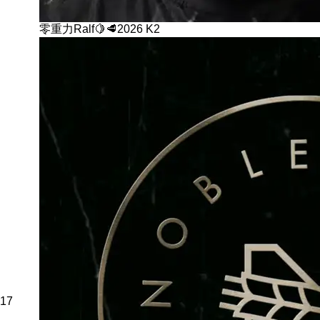
零重力Ralf🍋🥩2026 K2
17