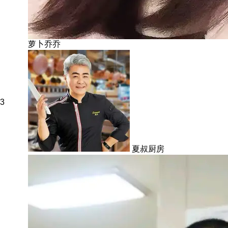
萝卜乔乔
3
夏叔厨房