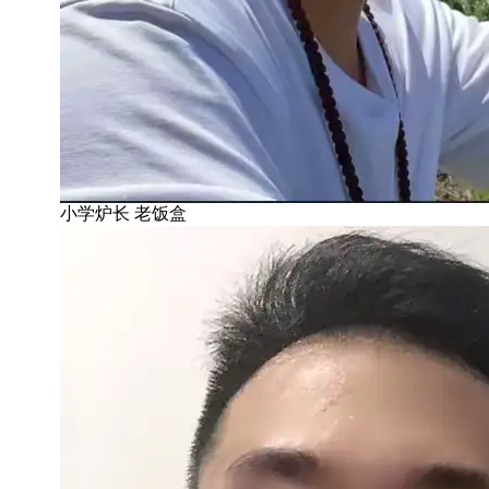
小学炉长 老饭盒