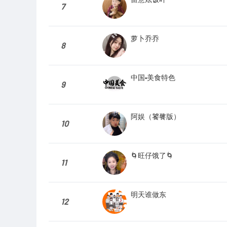
7
萝卜乔乔
8
中国•美食特色
9
阿娱（饕餮版）
10
🌀旺仔饿了🌀
11
明天谁做东
12