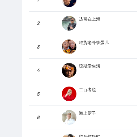
达哥在上海
2
吃货老外铁蛋儿
3
琼斯爱生活
4
二百者也
5
海上厨子
6
留意炫饭吖