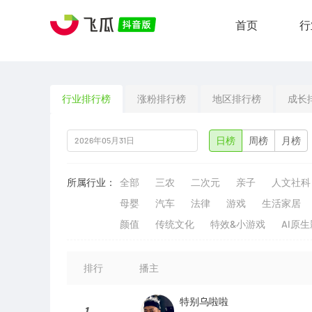
首页
行
行业排行榜
涨粉排行榜
地区排行榜
成长
日榜
周榜
月榜
所属行业：
全部
三农
二次元
亲子
人文社科
母婴
汽车
法律
游戏
生活家居
颜值
传统文化
特效&小游戏
AI原
排行
播主
特别乌啦啦
1