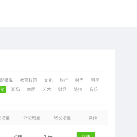
影摄像
教育校园
文化
旅行
时尚
明星
食
职场
舞蹈
艺术
财经
随拍
音乐
赞增量
评论增量
转发增量
操作
4155
2.4w