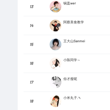
锅盖wer
13
阿蔡美食教学
14
王大山Sanmei
15
小陈同学～
16
你才瘦呢
17
小米丸子.🍡
18