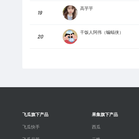
高芋芋
19
干饭人阿伟（蝙蝠侠）
20
飞瓜旗下产品
果集旗下产品
飞瓜快手
西瓜