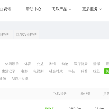
业资讯
帮助中心
飞瓜产品
更多服务
排行榜
红/蓝V排行榜
休闲娱乐
体育
公益
剧情
动物
医疗健康
情感
摄
生活记录
电影
电视剧
社会时政
科技
科普
综艺
美
生影像
AI原声影像
飞瓜指数
粉丝数
点
1160.5
2162.9w
28.4w