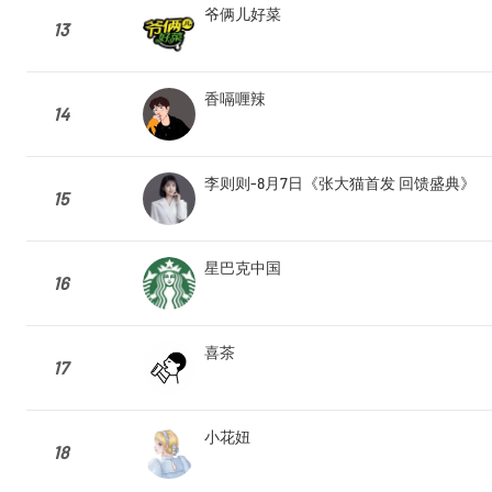
爷俩儿好菜
13
香嗝喱辣
14
李则则-8月7日《张大猫首发 回馈盛典》
15
星巴克中国
16
喜茶
17
小花妞
18