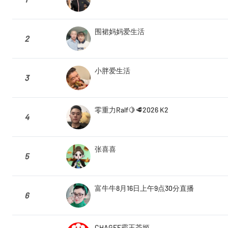
围裙妈妈爱生活
2
小胖爱生活
3
零重力Ralf🍋🥩2026 K2
4
张喜喜
5
富牛牛8月16日上午9点30分直播
6
CHAGEE霸王茶姬