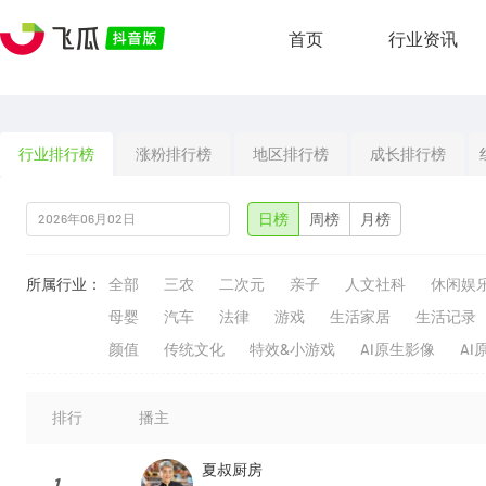
首页
行业资讯
行业排行榜
涨粉排行榜
地区排行榜
成长排行榜
日榜
周榜
月榜
所属行业：
全部
三农
二次元
亲子
人文社科
休闲娱
母婴
汽车
法律
游戏
生活家居
生活记录
颜值
传统文化
特效&小游戏
AI原生影像
AI
排行
播主
夏叔厨房
1