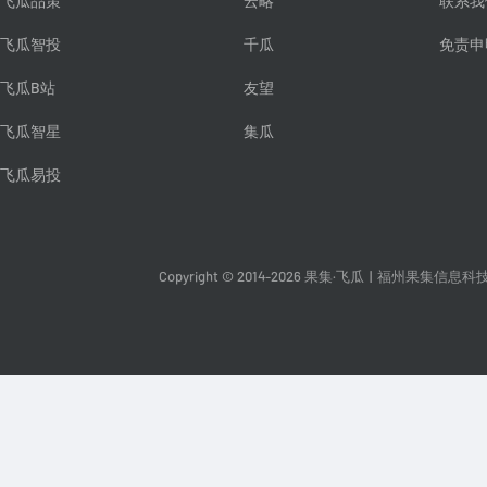
飞瓜品策
云略
联系我
飞瓜智投
千瓜
免责申
飞瓜B站
友望
飞瓜智星
集瓜
飞瓜易投
Copyright © 2014-2026 果集·飞瓜
|
福州果集信息科