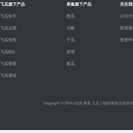
飞瓜旗下产品
果集旗下产品
关注我
飞瓜快手
西瓜
公司介
飞瓜品策
云略
联系我
飞瓜智投
千瓜
免责申
飞瓜B站
友望
飞瓜智星
集瓜
飞瓜易投
Copyright © 2014-2026 果集·飞瓜
|
福州果集信息科