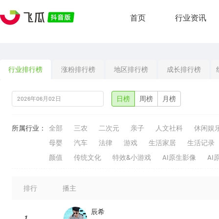
首页
行业资讯
行业排行榜
涨粉排行榜
地区排行榜
成长排行榜
日榜
周榜
月榜
所属行业：
全部
三农
二次元
亲子
人文社科
休闲娱
母婴
汽车
法律
游戏
生活家居
生活记录
颜值
传统文化
特效&小游戏
AI原生影像
AI
排行
播主
辰希
1