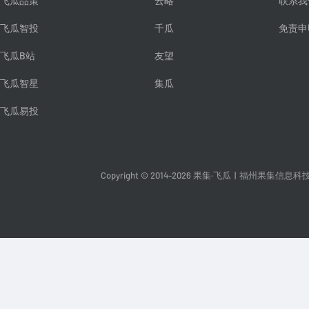
飞瓜品策
云略
联系我
飞瓜智投
千瓜
免责申
飞瓜B站
友望
飞瓜智星
集瓜
飞瓜易投
Copyright © 2014-2026 果集·飞瓜
|
福州果集信息科