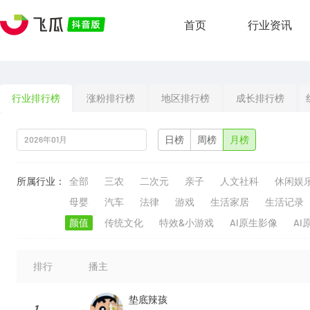
首页
行业资讯
行业排行榜
涨粉排行榜
地区排行榜
成长排行榜
日榜
周榜
月榜
所属行业：
全部
三农
二次元
亲子
人文社科
休闲娱
母婴
汽车
法律
游戏
生活家居
生活记录
颜值
传统文化
特效&小游戏
AI原生影像
AI
排行
播主
垫底辣孩
1