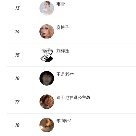
韦雪
13
赛博子
14
刘梓逸
15
不是老🐟
16
迪士尼在逃公主👸
17
李闽轩/
18