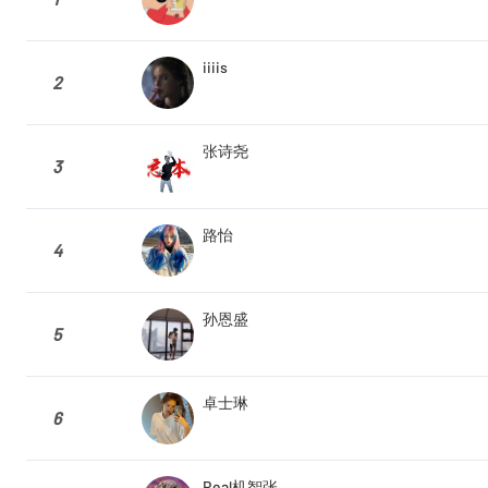
iiiis
2
张诗尧
3
路怡
4
孙恩盛
5
卓士琳
6
Real机智张