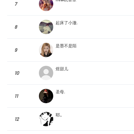
7
起床了小澈.
8
是墨不是陌
9
煜甜儿
10
圣母.
11
耶_
12