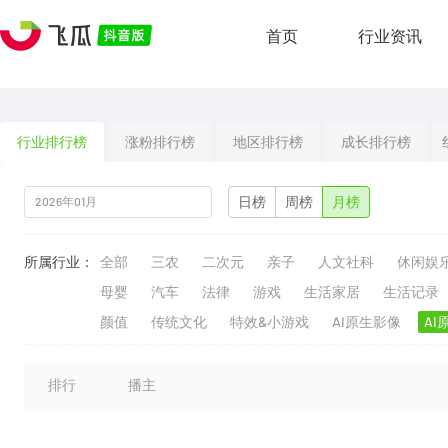
首页
行业资讯
行业排行榜
涨粉排行榜
地区排行榜
成长排行榜
日榜
周榜
月榜
所属行业：
全部
三农
二次元
亲子
人文社科
休闲娱
母婴
汽车
法律
游戏
生活家居
生活记录
颜值
传统文化
特效&小游戏
AI原生影像
AI
排行
播主