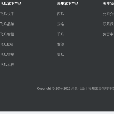
飞瓜旗下产品
果集旗下产品
关注我
飞瓜快手
西瓜
公司介
飞瓜品策
云略
联系我
飞瓜智投
千瓜
免责申
飞瓜B站
友望
飞瓜智星
集瓜
飞瓜易投
Copyright © 2014-2026 果集·飞瓜
|
福州果集信息科