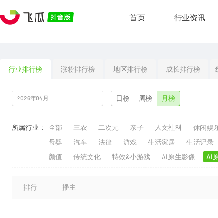
首页
行业资讯
行业排行榜
涨粉排行榜
地区排行榜
成长排行榜
日榜
周榜
月榜
所属行业：
全部
三农
二次元
亲子
人文社科
休闲娱
母婴
汽车
法律
游戏
生活家居
生活记录
颜值
传统文化
特效&小游戏
AI原生影像
AI
排行
播主