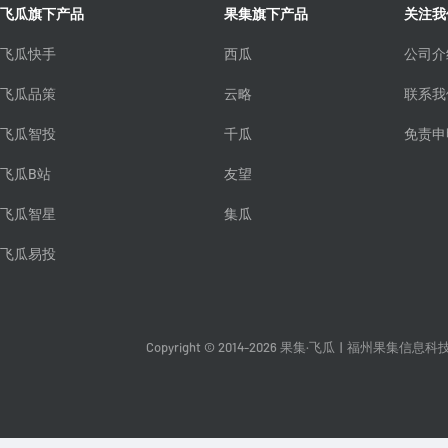
飞瓜旗下产品
果集旗下产品
关注我
飞瓜快手
西瓜
公司介
飞瓜品策
云略
联系我
飞瓜智投
千瓜
免责申
飞瓜B站
友望
飞瓜智星
集瓜
飞瓜易投
Copyright © 2014-2026 果集·飞瓜
|
福州果集信息科