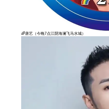
🌈唐艺（今晚7点江阴海澜飞马水城）