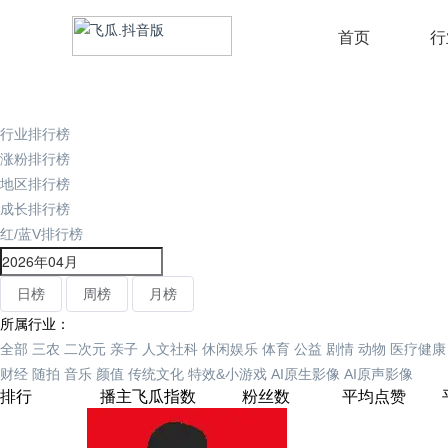
首页
行
行业排行榜
涨粉排行榜
地区排行榜
成长排行榜
红/蓝V排行榜
日榜
周榜
月榜
所属行业：
全部
三农
二次元
亲子
人文社科
休闲娱乐
体育
公益
剧情
动物
医疗健康
财经
随拍
音乐
颜值
传统文化
特效&小游戏
AI原生影像
AI原声影像
排行
播主
飞瓜指数
粉丝数
平均点赞