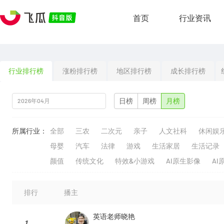
首页
行业资讯
行业排行榜
涨粉排行榜
地区排行榜
成长排行榜
日榜
周榜
月榜
所属行业：
全部
三农
二次元
亲子
人文社科
休闲娱
母婴
汽车
法律
游戏
生活家居
生活记录
颜值
传统文化
特效&小游戏
AI原生影像
AI
排行
播主
英语老师晓艳
1