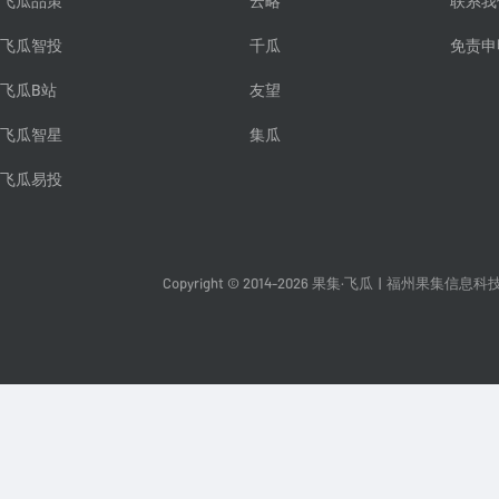
飞瓜品策
云略
联系我
飞瓜智投
千瓜
免责申
飞瓜B站
友望
飞瓜智星
集瓜
飞瓜易投
Copyright © 2014-2026 果集·飞瓜
|
福州果集信息科