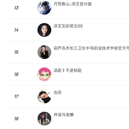
月照春山_语文提分版
13
洪宝宝的英文OS
14
葫芦岛市长江卫生中等职业技术学校官方
15
汤匙🥄不是钥匙
16
吉田
17
伴读马老狮
18