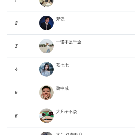
郑强
2
一诺不是千金
3
慕七七
4
魏中咸
5
大凡子不烦
6
木兰•任老师🎈