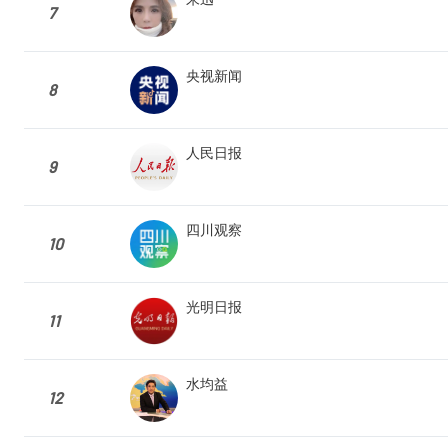
7
央视新闻
8
人民日报
9
四川观察
10
光明日报
11
水均益
12