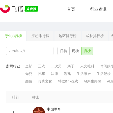
首页
行业资讯
行业排行榜
涨粉排行榜
地区排行榜
成长排行榜
日榜
周榜
月榜
所属行业：
全部
三农
二次元
亲子
人文社科
休闲娱
母婴
汽车
法律
游戏
生活家居
生活记录
颜值
传统文化
特效&小游戏
AI原生影像
AI
排行
播主
中国军号
1