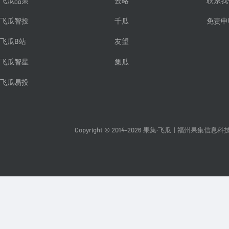
飞瓜品策
云略
联系我
飞瓜智投
千瓜
免责申
飞瓜B站
友望
飞瓜智星
集瓜
飞瓜易投
Copyright © 2014-2026 果集·飞瓜
|
福州果集信息科