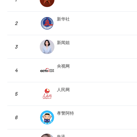
新华社
2
新闻姐
3
央视网
4
人民网
5
孝警阿特
6
朱迅