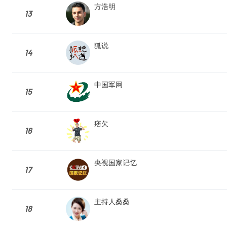
方浩明
13
狐说
14
中国军网
15
痞欠
16
央视国家记忆
17
主持人桑桑
18