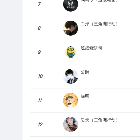
7
白泽（三角洲行动）
8
逆战烧饼哥
9
公爵
10
猫萌
11
昊天（三角洲行动）
12