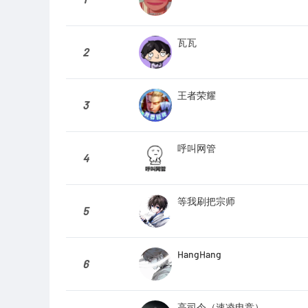
瓦瓦
2
王者荣耀
3
呼叫网管
4
等我刷把宗师
5
HangHang
6
高司令（速凌电竞）