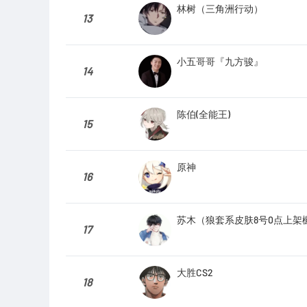
林树（三角洲行动）
13
小五哥哥『九方骏』
14
陈伯(全能王)
15
原神
16
苏木（狼套系皮肤8号0点上架
17
大胜CS2
18