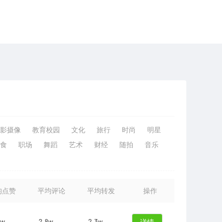
影摄像
教育校园
文化
旅行
时尚
明星
食
职场
舞蹈
艺术
财经
随拍
音乐
均点赞
平均评论
平均转发
操作
8w
2.8w
2.3w