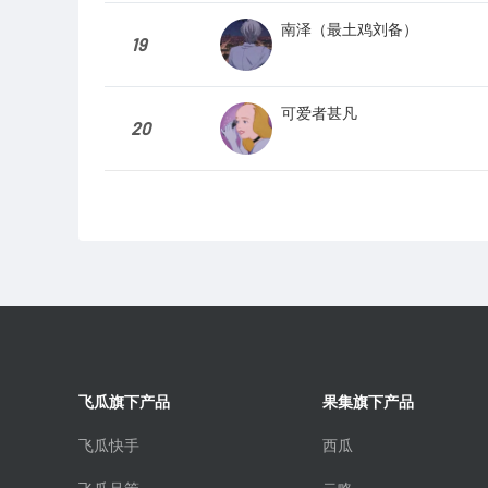
南泽（最土鸡刘备）
19
可爱者甚凡
20
飞瓜旗下产品
果集旗下产品
飞瓜快手
西瓜