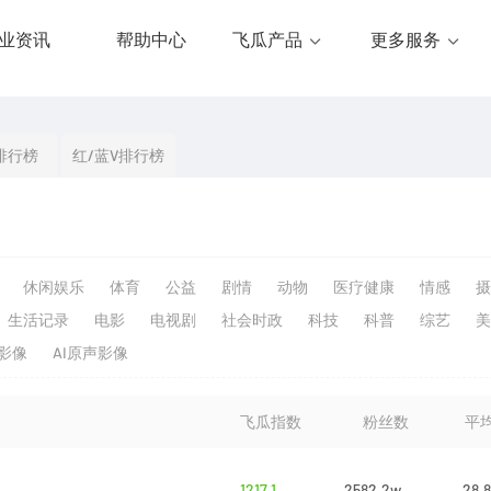
业资讯
帮助中心
飞瓜产品
更多服务
排行榜
红/蓝V排行榜
休闲娱乐
体育
公益
剧情
动物
医疗健康
情感
摄
生活记录
电影
电视剧
社会时政
科技
科普
综艺
美
生影像
AI原声影像
飞瓜指数
粉丝数
平
1217.1
2582.2w
28.