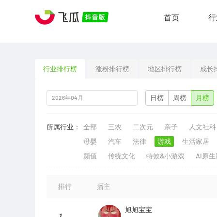
首页
行
行业排行榜
涨粉排行榜
地区排行榜
成长
日榜
周榜
月榜
所属行业：
全部
三农
二次元
亲子
人文社科
母婴
汽车
法律
游戏
生活家居
颜值
传统文化
特效&小游戏
AI原
排行
播主
旭旭宝宝
1