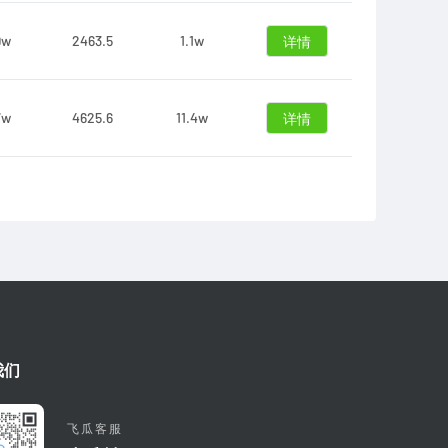
9w
2463.5
1.1w
详情
7w
4625.6
11.4w
详情
我们
飞瓜客服