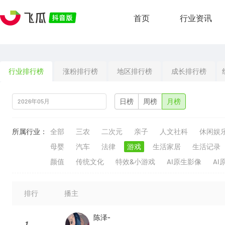
首页
行业资讯
行业排行榜
涨粉排行榜
地区排行榜
成长排行榜
日榜
周榜
月榜
所属行业：
全部
三农
二次元
亲子
人文社科
休闲娱
母婴
汽车
法律
游戏
生活家居
生活记录
颜值
传统文化
特效&小游戏
AI原生影像
AI
排行
播主
陈泽-
1