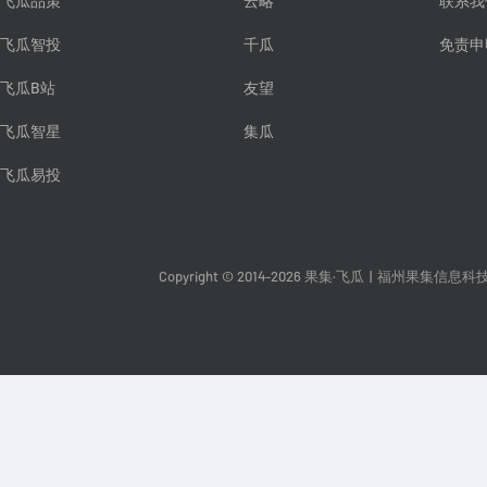
飞瓜品策
云略
联系我
飞瓜智投
千瓜
免责申
飞瓜B站
友望
飞瓜智星
集瓜
飞瓜易投
Copyright © 2014-2026 果集·飞瓜
|
福州果集信息科