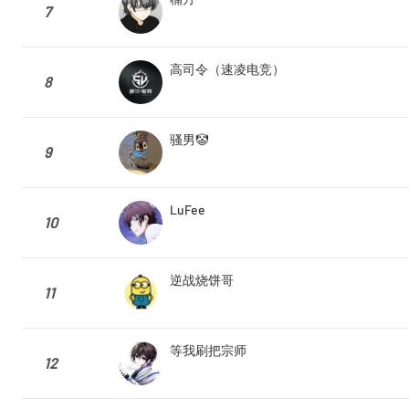
7
高司令（速凌电竞）
8
骚男🤡
9
LuFee
10
逆战烧饼哥
11
等我刷把宗师
12