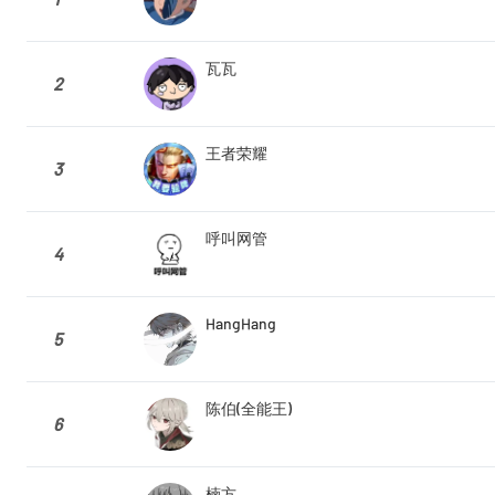
瓦瓦
2
王者荣耀
3
呼叫网管
4
HangHang
5
陈伯(全能王)
6
楠方