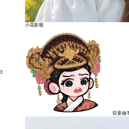
小花影视
3
臣妾做