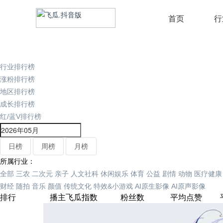
首页
行
行业排行榜
涨粉排行榜
地区排行榜
成长排行榜
红/蓝V排行榜
日榜
周榜
月榜
所属行业：
全部
三农
二次元
亲子
人文社科
休闲娱乐
体育
公益
剧情
动物
医疗健康
财经
随拍
音乐
颜值
传统文化
特效&小游戏
AI原生影像
AI原声影像
排行
播主
飞瓜指数
粉丝数
平均点赞