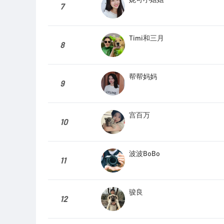
7
Timi和三月
8
帮帮妈妈
9
宫百万
10
波波BoBo
11
骏良
12