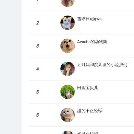
雪球日记qwq
2
Avacha的动物园
3
五月妈和院儿里的小流浪们
4
田园宝贝儿
5
甜的不正经🐱
6
妮可小姐姐