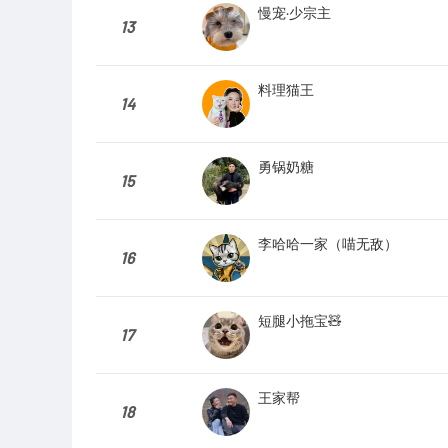
慢宠·少宗主
13
料理猫王
14
勇锅奶糖
15
李哈哈一家（喵无敌）
16
短腿小拖宝🧸
17
王家帮
18