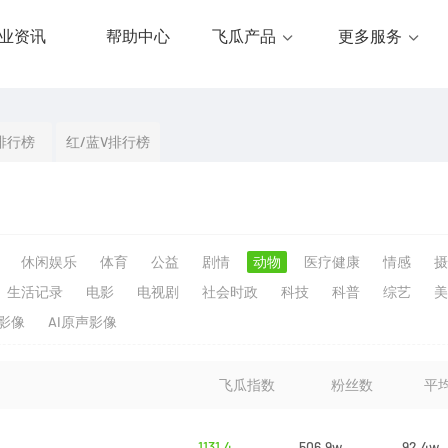
业资讯
帮助中心
飞瓜产品
更多服务
排行榜
红/蓝V排行榜
休闲娱乐
体育
公益
剧情
动物
医疗健康
情感
摄
生活记录
电影
电视剧
社会时政
科技
科普
综艺
美
生影像
AI原声影像
飞瓜指数
粉丝数
平
1131.4
506.9w
92.4w