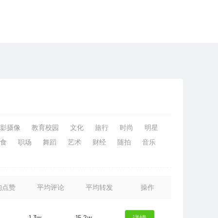
影摄像
教育校园
文化
旅行
时尚
明星
食
职场
舞蹈
艺术
财经
随拍
音乐
均点赞
平均评论
平均转发
操作
1.3w
15.2w