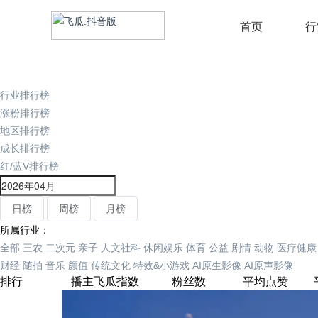
首页
行
行业排行榜
涨粉排行榜
地区排行榜
成长排行榜
红/蓝V排行榜
日榜
周榜
月榜
所属行业：
全部
三农
二次元
亲子
人文社科
休闲娱乐
体育
公益
剧情
动物
医疗健康
财经
随拍
音乐
颜值
传统文化
特效&小游戏
AI原生影像
AI原声影像
排行
播主
飞瓜指数
粉丝数
平均点赞