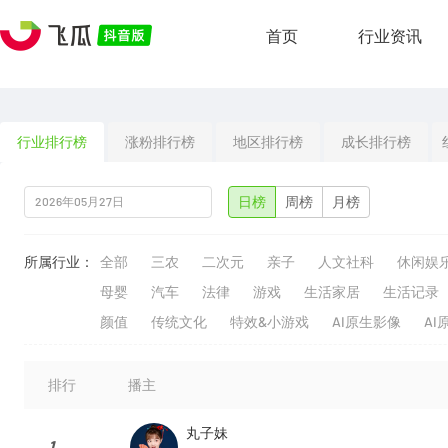
首页
行业资讯
行业排行榜
涨粉排行榜
地区排行榜
成长排行榜
日榜
周榜
月榜
所属行业：
全部
三农
二次元
亲子
人文社科
休闲娱
母婴
汽车
法律
游戏
生活家居
生活记录
颜值
传统文化
特效&小游戏
AI原生影像
AI
排行
播主
丸子妹
1