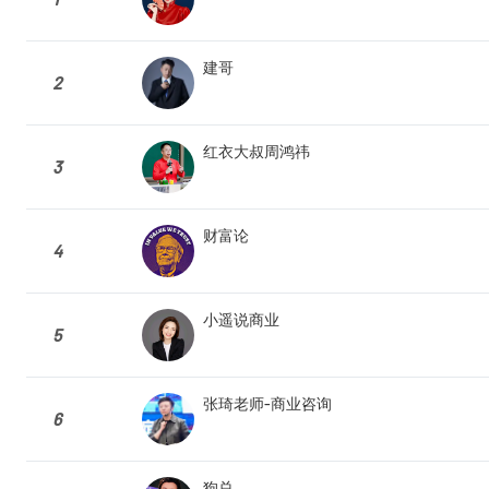
建哥
2
红衣大叔周鸿祎
3
财富论
4
小遥说商业
5
张琦老师-商业咨询
6
狗总