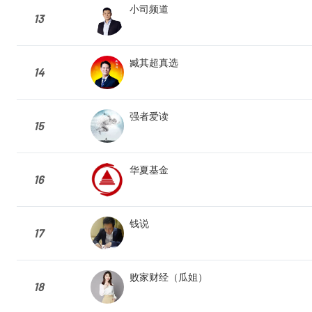
小司频道
13
臧其超真选
14
强者爱读
15
华夏基金
16
钱说
17
败家财经（瓜姐）
18