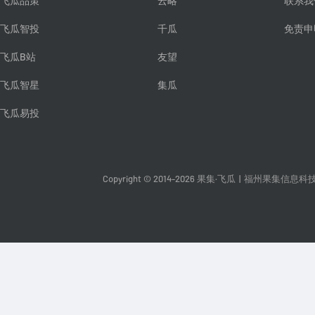
飞瓜品策
云略
联系我
飞瓜智投
千瓜
免责申
飞瓜B站
友望
飞瓜智星
集瓜
飞瓜易投
Copyright © 2014-2026 果集·飞瓜
|
福州果集信息科