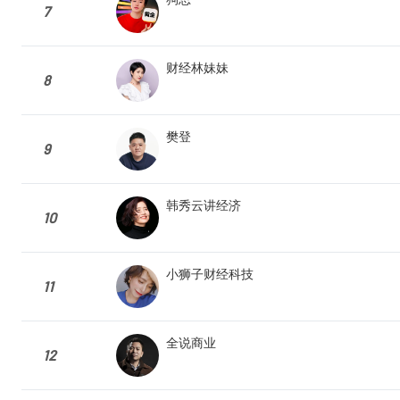
7
财经林妹妹
8
樊登
9
韩秀云讲经济
10
小狮子财经科技
11
全说商业
12