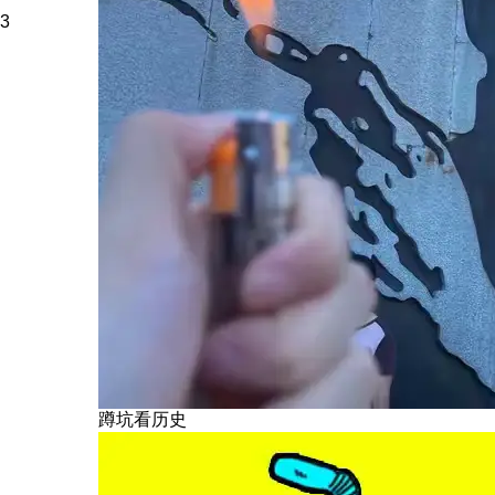
3
蹲坑看历史