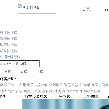
首页
行
行业排行榜
涨粉排行榜
地区排行榜
成长排行榜
红/蓝V排行榜
日榜
周榜
月榜
所属行业：
全部
三农
二次元
亲子
人文社科
休闲娱乐
体育
公益
剧情
动物
医疗健康
财经
随拍
音乐
颜值
传统文化
特效&小游戏
AI原生影像
AI原声影像
排行
播主
飞瓜指数
粉丝数
点赞增量