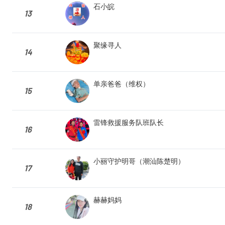
石小皖
13
聚缘寻人
14
单亲爸爸（维权）
15
雷锋救援服务队班队长
16
小丽守护明哥（潮汕陈楚明）
17
赫赫妈妈
18