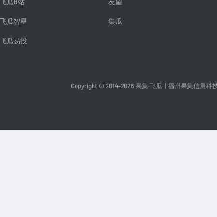
飞瓜B站
友望
飞瓜智星
集瓜
飞瓜易投
Copyright © 2014-2026 果集·飞瓜
|
福州果集信息科