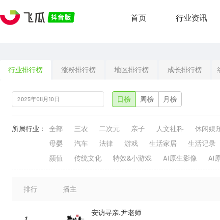
首页
行业资讯
行业排行榜
涨粉排行榜
地区排行榜
成长排行榜
日榜
周榜
月榜
所属行业：
全部
三农
二次元
亲子
人文社科
休闲娱
母婴
汽车
法律
游戏
生活家居
生活记录
颜值
传统文化
特效&小游戏
AI原生影像
AI
排行
播主
安访寻亲.尹老师
1