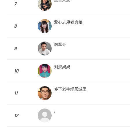
7
爱心志愿者贞姐
8
啊军哥
9
刘浪妈妈
10
乡下老牛蜗居城里
11
:
12