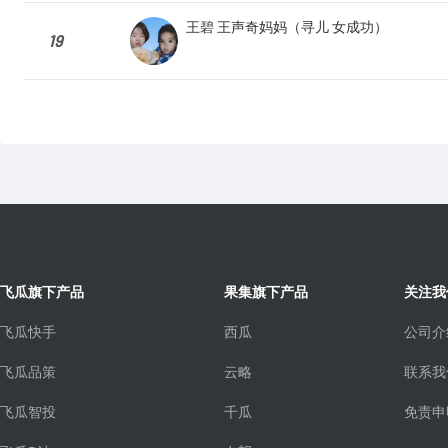
王碧 王声奇妈妈（寻儿 女成功）
19
飞瓜旗下产品
果集旗下产品
关注我
飞瓜快手
西瓜
公司介
飞瓜品策
云略
联系我
飞瓜智投
千瓜
免责申