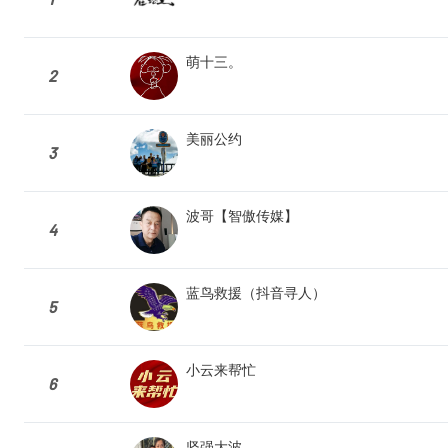
萌十三。
2
美丽公约
3
波哥【智傲传媒】
4
蓝鸟救援（抖音寻人）
5
小云来帮忙
6
坚强大波