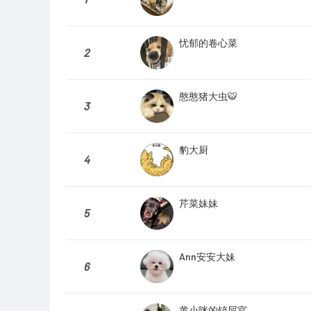
忧郁的卷心菜
2
憨憨猪大虫🐯
3
豹大厨
4
芹菜妹妹
5
Ann安安大妹
6
黄小咪的铲屎官