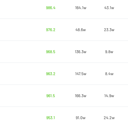
986.4
164.1w
43.1w
976.2
48.6w
23.3w
968.5
136.3w
9.8w
963.2
147.5w
8.4w
961.5
166.3w
14.9w
953.1
91.0w
24.2w