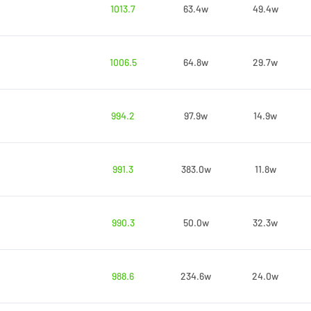
1013.7
63.4w
49.4w
1006.5
64.8w
29.7w
994.2
97.9w
14.9w
991.3
383.0w
11.8w
990.3
50.0w
32.3w
988.6
234.6w
24.0w