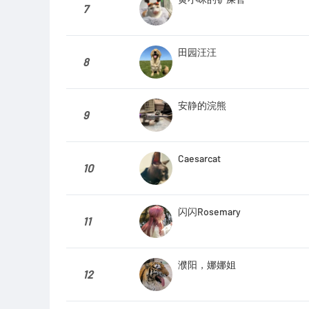
7
田园汪汪
8
安静的浣熊
9
Caesarcat
10
闪闪Rosemary
11
濮阳，娜娜姐
12