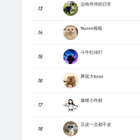
边牧停停的日常
13
Nuooo糯糯
14
斗牛红绿灯
15
豚鼠大boss
16
爆梗小作精
17
豆皮一点都不皮
18