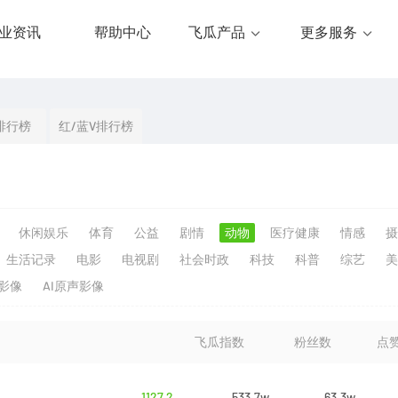
业资讯
帮助中心
飞瓜产品
更多服务
排行榜
红/蓝V排行榜
休闲娱乐
体育
公益
剧情
动物
医疗健康
情感
摄
生活记录
电影
电视剧
社会时政
科技
科普
综艺
美
生影像
AI原声影像
飞瓜指数
粉丝数
点
1127.2
533.7w
63.3w