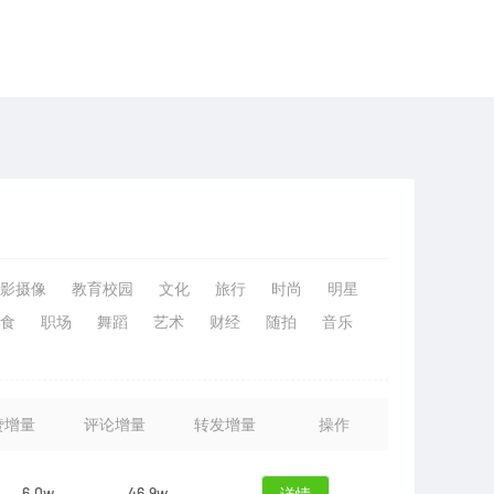
影摄像
教育校园
文化
旅行
时尚
明星
食
职场
舞蹈
艺术
财经
随拍
音乐
赞增量
评论增量
转发增量
操作
6.0w
46.9w