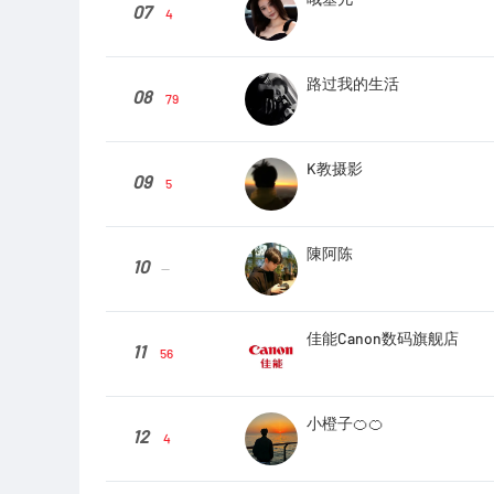
07
4
路过我的生活
08
79
K教摄影
09
5
陳阿陈
10
--
佳能Canon数码旗舰店
11
56
小橙子🍊🍊
12
4