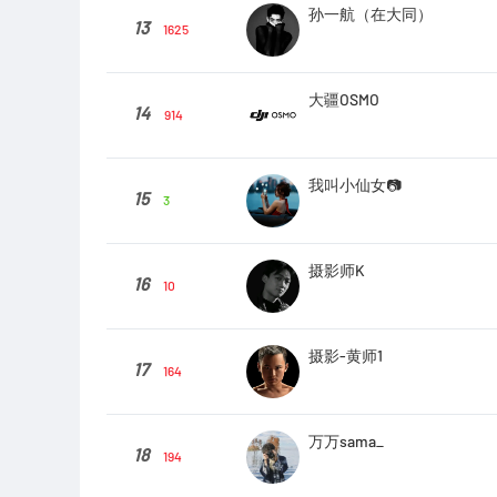
孙一航（在大同）
13
1625
大疆OSMO
14
914
我叫小仙女📷
15
3
摄影师K
16
10
摄影-黄师1
17
164
万万sama_
18
194