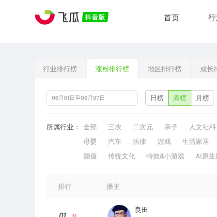
首页
行
行业排行榜
涨粉排行榜
地区排行榜
成长
日榜
周榜
月榜
所属行业：
全部
三农
二次元
亲子
人文社科
母婴
汽车
法律
游戏
生活家居
颜值
传统文化
特效&小游戏
AI原
排行
播主
良田
01
31