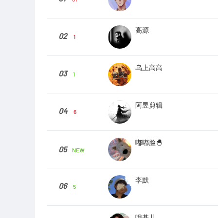
高源
02
1
乌上高高
03
1
阿昱剪辑
04
6
嘟嘟脸🐣
05
NEW
李默
06
5
哦基儿