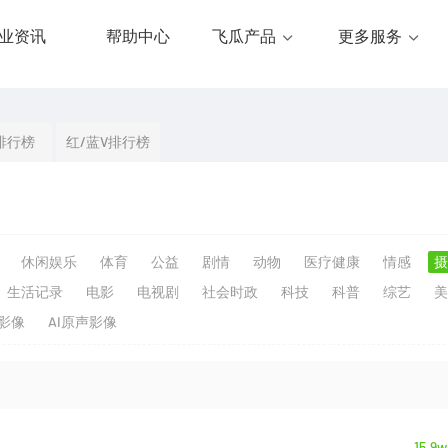
业资讯
帮助中心
飞瓜产品
更多服务
排行榜
红/蓝V排行榜
休闲娱乐
体育
公益
剧情
动物
医疗健康
情感
摄
生活记录
电影
电视剧
社会时政
科技
科普
综艺
美
生影像
AI原声影像
15.9w