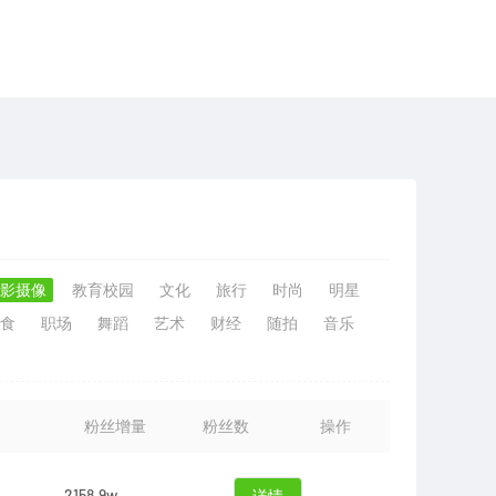
影摄像
教育校园
文化
旅行
时尚
明星
食
职场
舞蹈
艺术
财经
随拍
音乐
粉丝增量
粉丝数
操作
2158.9w