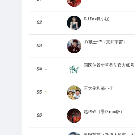
DJ Fox狐小妮
02
--
JY戴士⁷⁷⁹⁹（京师宇宙）
03
1
国医仲景华草香艾官方账号
04
--
王大俊和邬小佳
05
1
赵稀碎（景区npc版）
06
--
原阳芸芸（新博大超市、大