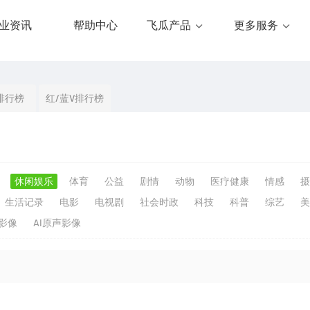
业资讯
帮助中心
飞瓜产品
更多服务
排行榜
红/蓝V排行榜
休闲娱乐
体育
公益
剧情
动物
医疗健康
情感
摄
生活记录
电影
电视剧
社会时政
科技
科普
综艺
美
生影像
AI原声影像