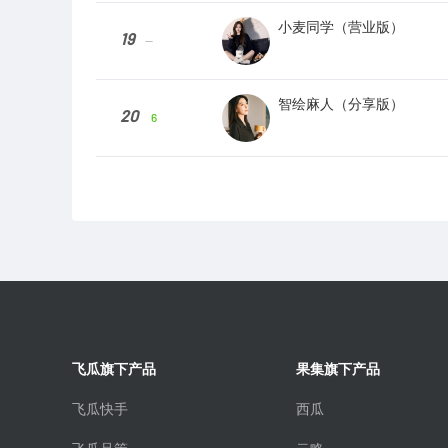
小麦同学（营业版）
19
--
智绘麻人（分享版）
20
6
飞瓜旗下产品
果集旗下产品
飞瓜快手
西瓜