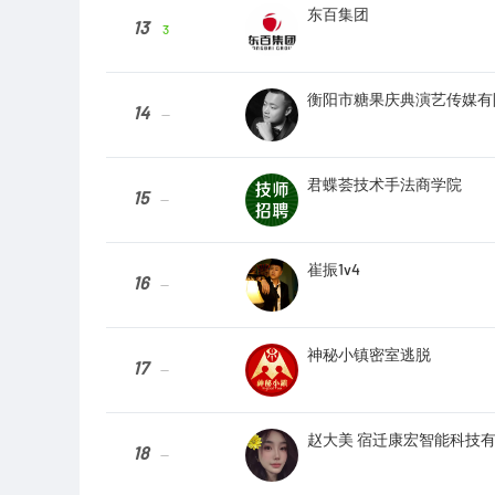
东百集团
13
3
衡阳市糖果庆典演艺传媒有
14
--
君蝶荟技术手法商学院
15
--
崔振1v4
16
--
神秘小镇密室逃脱
17
--
赵大美 宿迁康宏智能科技
18
--