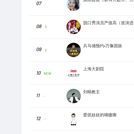
07
--
脱口秀演员严值高（巡演进行
08
3
兵马俑预约•万像国旅
09
2
上海大剧院
10
NEW
刘旸教主
11
--
爱抓娃娃的嘀嗷嘶
12
--