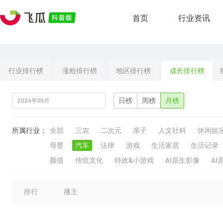
首页
行业资讯
行业排行榜
涨粉排行榜
地区排行榜
成长排行榜
日榜
周榜
月榜
所属行业：
全部
三农
二次元
亲子
人文社科
休闲娱
母婴
汽车
法律
游戏
生活家居
生活记录
颜值
传统文化
特效&小游戏
AI原生影像
AI
排行
播主