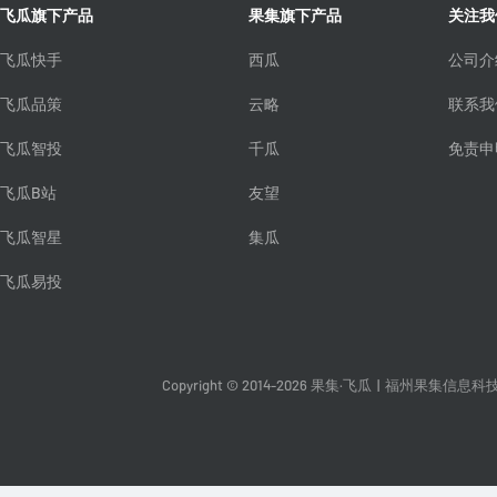
飞瓜旗下产品
果集旗下产品
关注我
飞瓜快手
西瓜
公司介
飞瓜品策
云略
联系我
飞瓜智投
千瓜
免责申
飞瓜B站
友望
飞瓜智星
集瓜
飞瓜易投
Copyright © 2014-2026 果集·飞瓜
|
福州果集信息科