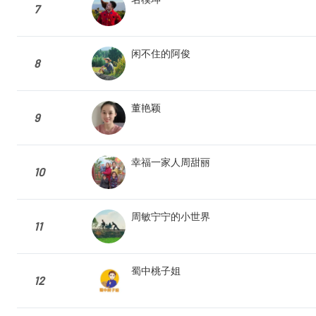
7
闲不住的阿俊
8
董艳颖
9
幸福一家人周甜丽
10
周敏宁宁的小世界
11
蜀中桃子姐
12