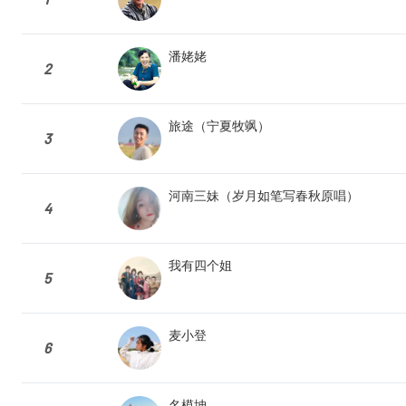
潘姥姥
2
旅途（宁夏牧飒）
3
河南三妹（岁月如笔写春秋原唱）
4
我有四个姐
5
麦小登
6
名模坤