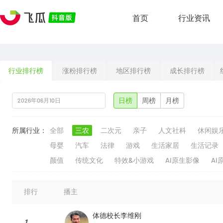
首页
行业资讯
行业排行榜
涨粉排行榜
地区排行榜
成长排行榜
日榜
周榜
月榜
所属行业：
全部
三农
二次元
亲子
人文社科
休闲娱
母婴
汽车
法律
游戏
生活家居
生活记录
颜值
传统文化
特效&小游戏
AI原生影像
AI
排行
播主
体德校长李维刚
1