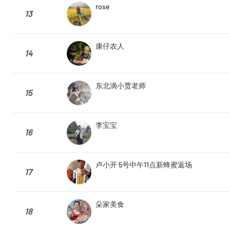
rose
13
康仔农人
14
东北滴小贾老师
15
李宝宝
16
卢小开 5号中午11点新蜂蜜返场
17
朵家美食
18