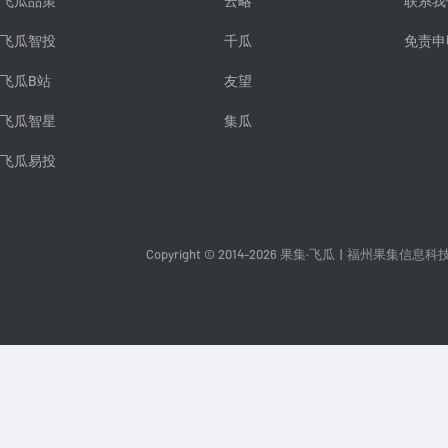
飞瓜品策
云略
联系我
飞瓜智投
千瓜
免责申
飞瓜B站
友望
飞瓜智星
集瓜
飞瓜易投
Copyright © 2014-2026 果集·飞瓜
|
福州果集信息科