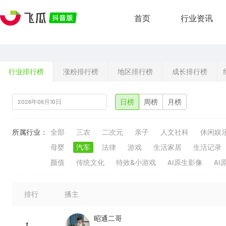
首页
行业资讯
行业排行榜
涨粉排行榜
地区排行榜
成长排行榜
日榜
周榜
月榜
所属行业：
全部
三农
二次元
亲子
人文社科
休闲娱
母婴
汽车
法律
游戏
生活家居
生活记录
颜值
传统文化
特效&小游戏
AI原生影像
AI
排行
播主
昭通二哥
1