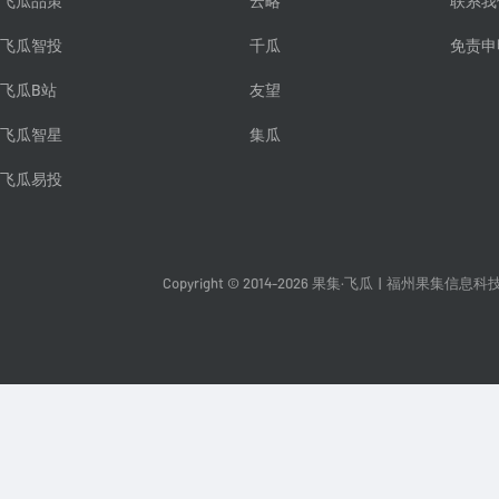
飞瓜品策
云略
联系我
飞瓜智投
千瓜
免责申
飞瓜B站
友望
飞瓜智星
集瓜
飞瓜易投
Copyright © 2014-2026 果集·飞瓜
|
福州果集信息科