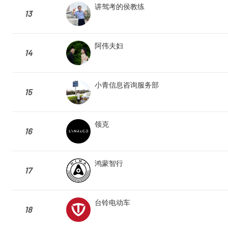
讲驾考的侯教练
13
阿伟夫妇
14
小青信息咨询服务部
15
领克
16
鸿蒙智行
17
台铃电动车
18