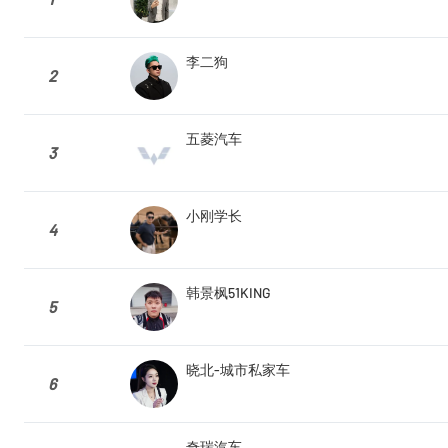
李二狗
2
五菱汽车
3
小刚学长
4
韩景枫51KING
5
晓北-城市私家车
6
奇瑞汽车