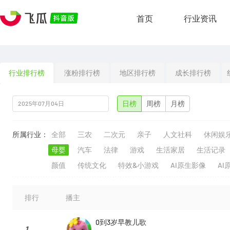
首页
行业资讯
行业排行榜
涨粉排行榜
地区排行榜
成长排行榜
日榜
周榜
月榜
所属行业：
全部
三农
二次元
亲子
人文社科
休闲娱
母婴
汽车
法律
游戏
生活家居
生活记录
颜值
传统文化
特效&小游戏
AI原生影像
AI
排行
播主
0到3岁早教儿歌
1