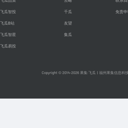
飞瓜品策
云略
联系我
飞瓜智投
千瓜
免责申
飞瓜B站
友望
飞瓜智星
集瓜
飞瓜易投
Copyright © 2014-2026 果集·飞瓜
|
福州果集信息科