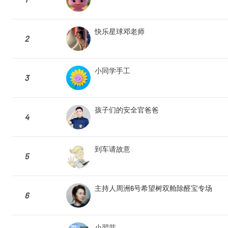
快乐星球邓老师
2
小同学手工
3
孩子们的安全官爸爸
4
到车请故意
5
主持人周洲6号希望树双舱除醛宝专场
6
小翌菲