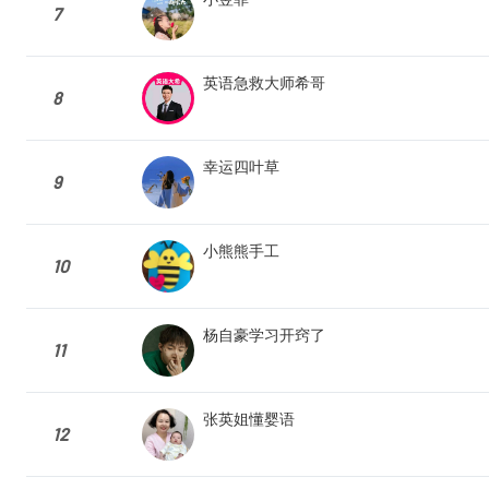
7
英语急救大师希哥
8
幸运四叶草
9
小熊熊手工
10
杨自豪学习开窍了
11
张英姐懂婴语
12