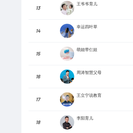
王爷爷育儿
13
幸运四叶草
14
萌姐带仨娃
15
周涛智慧父母
16
王立宁说教育
17
李阳育儿
18