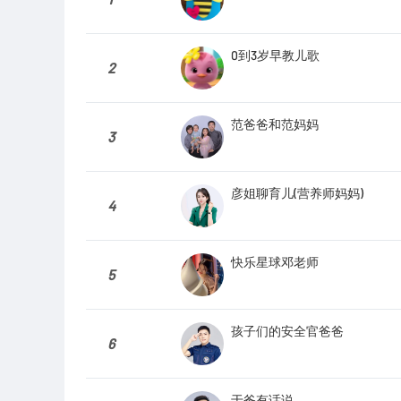
0到3岁早教儿歌
2
范爸爸和范妈妈
3
彦姐聊育儿(营养师妈妈)
4
快乐星球邓老师
5
孩子们的安全官爸爸
6
于爸有话说