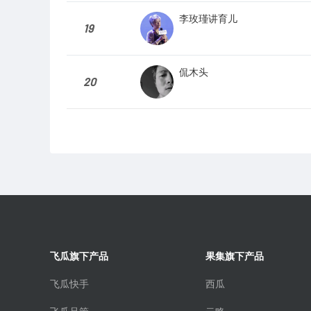
李玫瑾讲育儿
19
侃木头
20
飞瓜旗下产品
果集旗下产品
飞瓜快手
西瓜