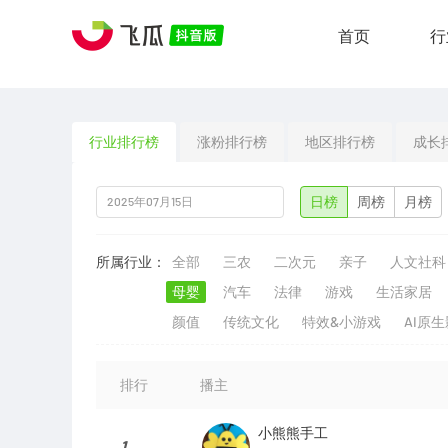
首页
行
行业排行榜
涨粉排行榜
地区排行榜
成长
日榜
周榜
月榜
所属行业：
全部
三农
二次元
亲子
人文社科
母婴
汽车
法律
游戏
生活家居
颜值
传统文化
特效&小游戏
AI原
排行
播主
小熊熊手工
1