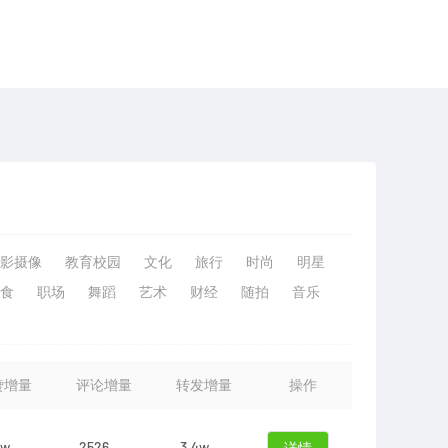
影摄像
教育校园
文化
旅行
时尚
明星
食
职场
舞蹈
艺术
财经
随拍
音乐
赞增量
评论增量
转发增量
操作
5w
2526
3.4w