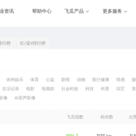
业资讯
帮助中心
飞瓜产品
更多服务
排行榜
红/蓝V排行榜
休闲娱乐
体育
公益
剧情
动物
医疗健康
情感
摄
生活记录
电影
电视剧
社会时政
科技
科普
综艺
美
生影像
AI原声影像
飞瓜指数
粉丝数
点
1004.7
1033.4w
11.