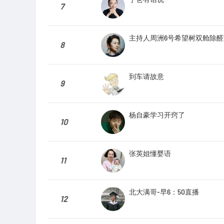
7
主持人周洲6号希望树双舱除
8
到车请故意
9
杨自豪学习开窍了
10
张英姐懂婴语
11
北大满哥-早6：50直播
12