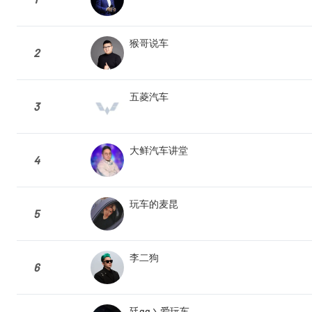
猴哥说车
2
五菱汽车
3
大鲜汽车讲堂
4
玩车的麦昆
5
李二狗
6
廷gg丶爱玩车