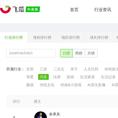
首页
行业资讯
行业排行榜
涨粉排行榜
地区排行榜
成长排行榜
日榜
周榜
月榜
所属行业：
全部
三农
二次元
亲子
人文社科
休闲娱
母婴
汽车
法律
游戏
生活家居
生活记录
颜值
传统文化
特效&小游戏
AI原生影像
AI
排行
播主
余承东
1