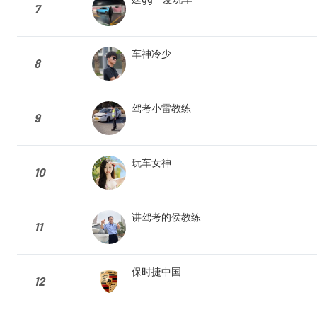
7
车神冷少
8
驾考小雷教练
9
玩车女神
10
讲驾考的侯教练
11
保时捷中国
12