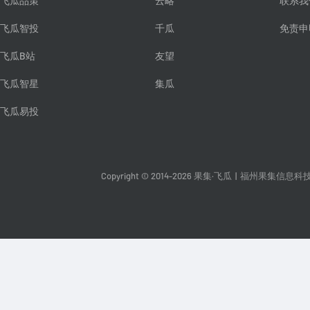
飞瓜品策
云略
联系我
飞瓜智投
千瓜
免责申
飞瓜B站
友望
飞瓜智星
集瓜
飞瓜易投
Copyright © 2014-2026 果集·飞瓜
|
福州果集信息科