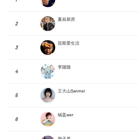
夏叔厨房
2
琼斯爱生活
3
李随随
4
王大山Sanmei
5
锅盖wer
6
密子君