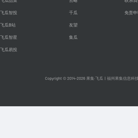
飞瓜品策
云略
联系我
飞瓜智投
千瓜
免责申
飞瓜B站
友望
飞瓜智星
集瓜
飞瓜易投
Copyright © 2014-2026 果集·飞瓜
|
福州果集信息科