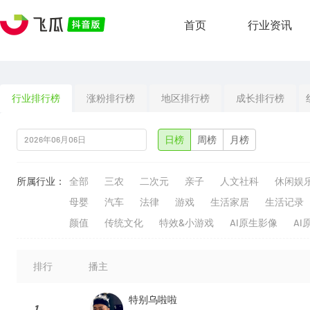
首页
行业资讯
行业排行榜
涨粉排行榜
地区排行榜
成长排行榜
日榜
周榜
月榜
所属行业：
全部
三农
二次元
亲子
人文社科
休闲娱
母婴
汽车
法律
游戏
生活家居
生活记录
颜值
传统文化
特效&小游戏
AI原生影像
AI
排行
播主
特别乌啦啦
1