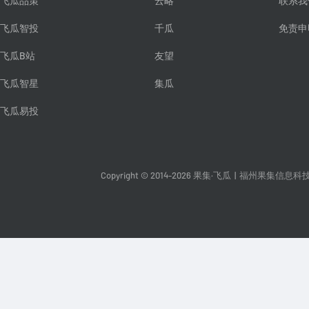
飞瓜品策
云略
联系我
飞瓜智投
千瓜
免责申
飞瓜B站
友望
飞瓜智星
集瓜
飞瓜易投
Copyright © 2014-2026 果集·飞瓜
|
福州果集信息科