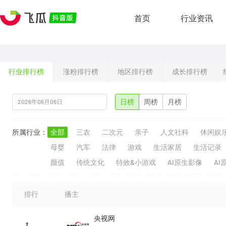
首页
行业资讯
行业排行榜
涨粉排行榜
地区排行榜
成长排行榜
日榜
周榜
月榜
所属行业：
全部
三农
二次元
亲子
人文社科
休闲娱
母婴
汽车
法律
游戏
生活家居
生活记录
颜值
传统文化
特效&小游戏
AI原生影像
AI
排行
播主
央视网
1