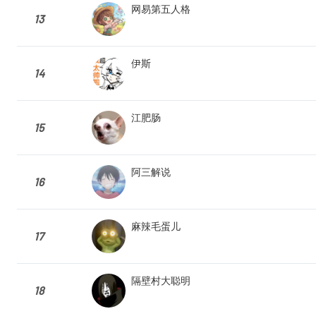
网易第五人格
13
伊斯
14
江肥肠
15
阿三解说
16
麻辣毛蛋儿
17
隔壁村大聪明
18