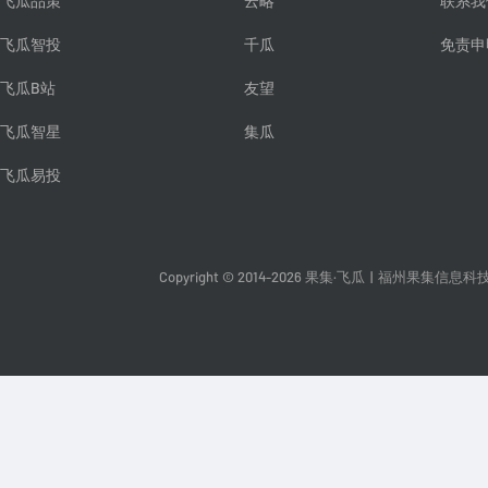
飞瓜品策
云略
联系我
飞瓜智投
千瓜
免责申
飞瓜B站
友望
飞瓜智星
集瓜
飞瓜易投
Copyright © 2014-2026 果集·飞瓜
|
福州果集信息科