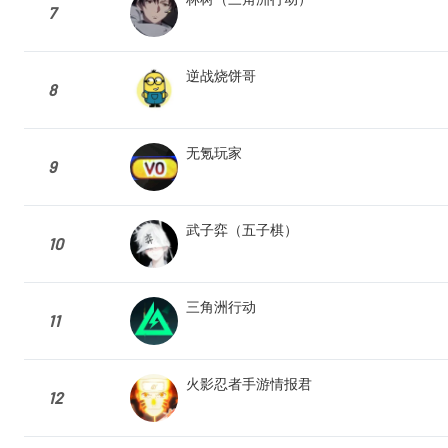
7
逆战烧饼哥
8
无氪玩家
9
武子弈（五子棋）
10
三角洲行动
11
火影忍者手游情报君
12