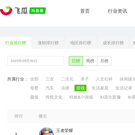
首页
行业资讯
行业排行榜
涨粉排行榜
地区排行榜
成长排行榜
日榜
周榜
月榜
所属行业：
全部
三农
二次元
亲子
人文社科
休闲娱
母婴
汽车
法律
游戏
生活家居
生活记录
颜值
传统文化
特效&小游戏
AI原生影像
AI
排行
播主
王者荣耀
1