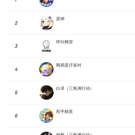
原神
2
呼叫网管
3
网易蛋仔派对
4
白泽（三角洲行动）
5
和平精英
6
林树（三角洲行动）