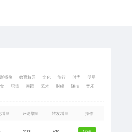
影摄像
教育校园
文化
旅行
时尚
明星
食
职场
舞蹈
艺术
财经
随拍
音乐
赞增量
评论增量
转发增量
操作
w
2138
430