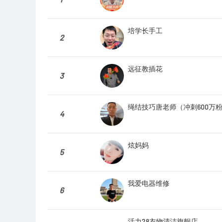
培学长手工
2
远征教插花
3
绳结技巧唐老师（冲刺600万
4
炫妈妈
5
我爱电器维修
6
活力28衣物清洁旗舰店