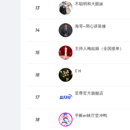
不聪明和大眼妹
13
海哥—用心讲装修
14
主持人梅姑娘（全国接单）
15
C H
16
至尊官方旗舰店
17
手帐er林厅堂冲鸭
18