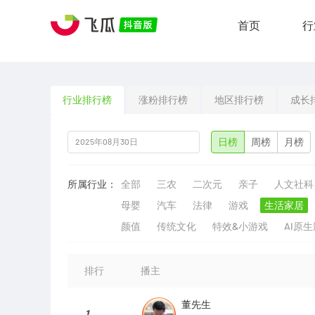
首页
行
行业排行榜
涨粉排行榜
地区排行榜
成长
日榜
周榜
月榜
所属行业：
全部
三农
二次元
亲子
人文社科
母婴
汽车
法律
游戏
生活家居
颜值
传统文化
特效&小游戏
AI原
排行
播主
董先生
1