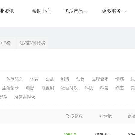
业资讯
帮助中心
飞瓜产品
更多服务
排行榜
红/蓝V排行榜
休闲娱乐
体育
公益
剧情
动物
医疗健康
情感
摄
生活记录
电影
电视剧
社会时政
科技
科普
综艺
美
生影像
AI原声影像
飞瓜指数
粉丝数
点
1062.0
3679.3w
7.8