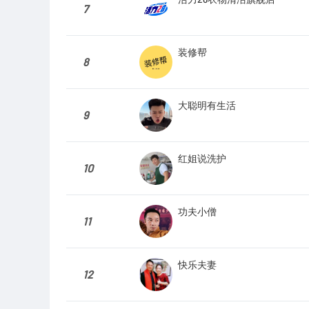
7
装修帮
8
大聪明有生活
9
红姐说洗护
10
功夫小僧
11
快乐夫妻
12