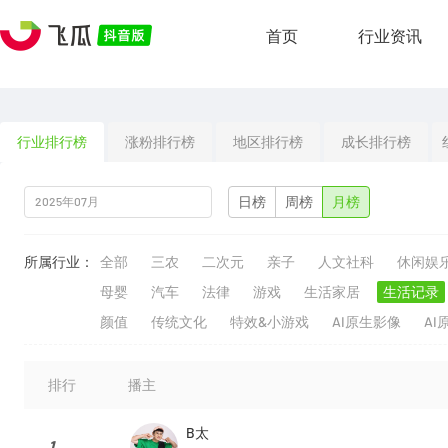
首页
行业资讯
行业排行榜
涨粉排行榜
地区排行榜
成长排行榜
日榜
周榜
月榜
所属行业：
全部
三农
二次元
亲子
人文社科
休闲娱
母婴
汽车
法律
游戏
生活家居
生活记录
颜值
传统文化
特效&小游戏
AI原生影像
AI
排行
播主
B太
1