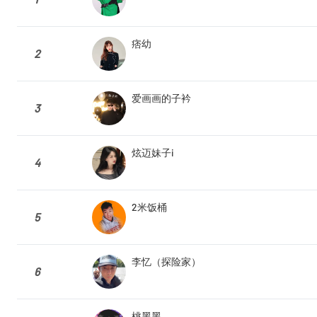
痞幼
2
爱画画的子衿
3
炫迈妹子i
4
2米饭桶
5
李忆（探险家）
6
桃黑黑