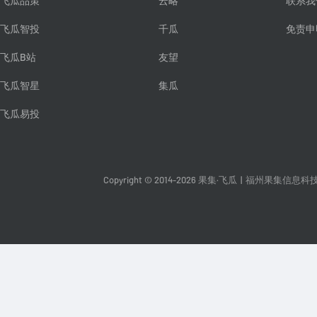
飞瓜品策
云略
联系我
飞瓜智投
千瓜
免责申
飞瓜B站
友望
飞瓜智星
集瓜
飞瓜易投
Copyright © 2014-2026 果集·飞瓜
|
福州果集信息科