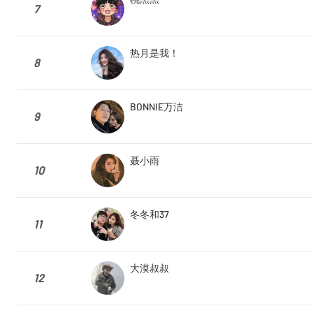
7
热月是我！
8
BONNIE万洁
9
聂小雨
10
冬冬和37
11
大漠叔叔
12