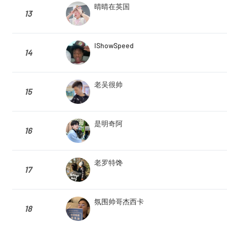
晴晴在英国
13
IShowSpeed
14
老吴很帅
15
是明奇阿
16
老罗特馋
17
氛围帅哥杰西卡
18