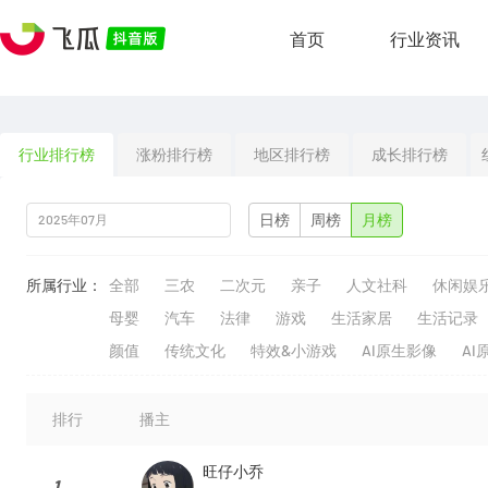
首页
行业资讯
行业排行榜
涨粉排行榜
地区排行榜
成长排行榜
日榜
周榜
月榜
所属行业：
全部
三农
二次元
亲子
人文社科
休闲娱
母婴
汽车
法律
游戏
生活家居
生活记录
颜值
传统文化
特效&小游戏
AI原生影像
AI
排行
播主
旺仔小乔
1