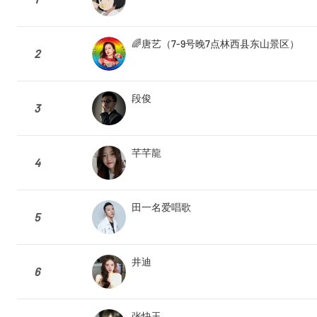
🌈唐艺（7-9号晚7点林西县东山景区）
2
段俊
3
芊芊龍
4
田一名爱唱歌
5
井迪
6
张快玉