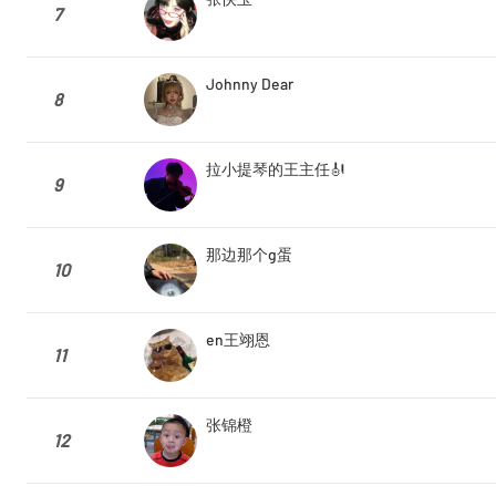
7
Johnny Dear
8
拉小提琴的王主任🎻
9
那边那个g蛋
10
en王翊恩
11
张锦橙
12