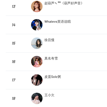
赵葫芦🍡⁹⁵⁶《葫芦好声音》
13
Whatevs英语说唱
14
徐且慢
15
真名有雪
16
皮蛋Solo粥
17
王小欠
18