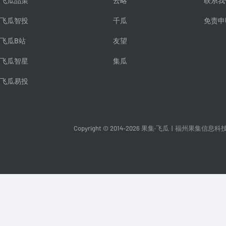
飞瓜品策
云略
联系我
飞瓜智投
千瓜
免责申
飞瓜B站
友望
飞瓜智星
集瓜
飞瓜易投
Copyright © 2014-2026 果集·飞瓜
|
福州果集信息科