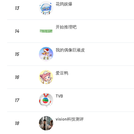
花鸽娱爆
13
开始推理吧
14
我的偶像巨顽皮
15
爱豆鸭
16
TVB
17
vision科技测评
18