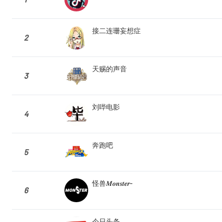
接二连珊妄想症
2
天赐的声音
3
刘哔电影
4
奔跑吧
5
怪兽𝑴𝒐𝒏𝒔𝒕𝒆𝒓-
6
今日头条