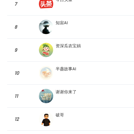
7
知宙AI
8
资深瓜农宝娟
9
半盏故事AI
10
谢谢你来了
11
破哥
12